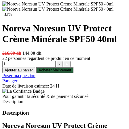
-33%
Noreva Noresun UV Protect
Crème Minérale SPF50 40ml
Original
Current
216.00
dh
144.00
dh
price
price
22
personnes regardent ce produit en ce moment
Quantité
was:
is:
-
+
216.00 dh.
144.00 dh.
Ajouter au panier
Acheter Maintenant
Poser ma question
Partager
Date de livraison estimée: 24 H
Pour garantir la sécurité & de paiement sécurisé
Description
Description
Noreva Noresun UV Protect Crème