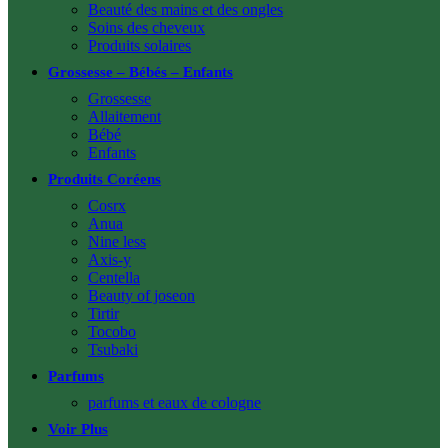
Beauté des mains et des ongles
Soins des cheveux
Produits solaires
Grossesse – Bébés – Enfants
Grossesse
Allaitement
Bébé
Enfants
Produits Coréens
Cosrx
Anua
Nine less
Axis-y
Centella
Beauty of joseon
Tirtir
Tocobo
Tsubaki
Parfums
parfums et eaux de cologne
Voir Plus