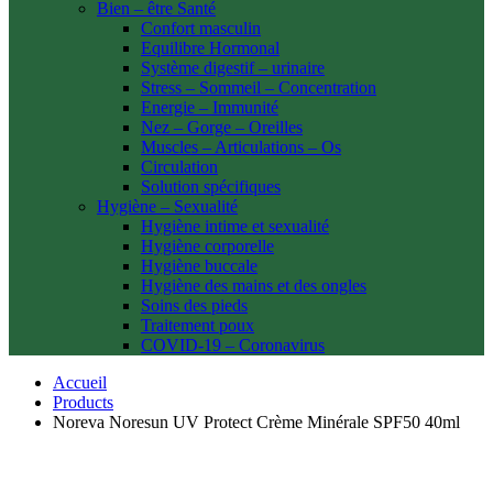
Bien – être Santé
Confort masculin
Equilibre Hormonal
Système digestif – urinaire
Stress – Sommeil – Concentration
Energie – Immunité
Nez – Gorge – Oreilles
Muscles – Articulations – Os
Circulation
Solution spécifiques
Hygiène – Sexualité
Hygiène intime et sexualité
Hygiène corporelle
Hygiène buccale
Hygiène des mains et des ongles
Soins des pieds
Traitement poux
COVID-19 – Coronavirus
Accueil
Products
Noreva Noresun UV Protect Crème Minérale SPF50 40ml