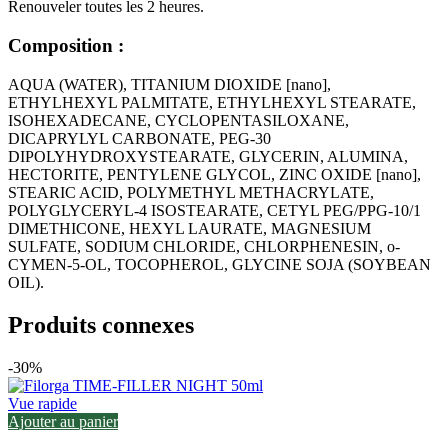
Renouveler toutes les 2 heures.
Composition :
AQUA (WATER), TITANIUM DIOXIDE [nano],
ETHYLHEXYL PALMITATE, ETHYLHEXYL STEARATE,
ISOHEXADECANE, CYCLOPENTASILOXANE,
DICAPRYLYL CARBONATE, PEG-30
DIPOLYHYDROXYSTEARATE, GLYCERIN, ALUMINA,
HECTORITE, PENTYLENE GLYCOL, ZINC OXIDE [nano],
STEARIC ACID, POLYMETHYL METHACRYLATE,
POLYGLYCERYL-4 ISOSTEARATE, CETYL PEG/PPG-10/1
DIMETHICONE, HEXYL LAURATE, MAGNESIUM
SULFATE, SODIUM CHLORIDE, CHLORPHENESIN, o-
CYMEN-5-OL, TOCOPHEROL, GLYCINE SOJA (SOYBEAN
OIL).
Produits connexes
-30%
Vue rapide
Ajouter au panier