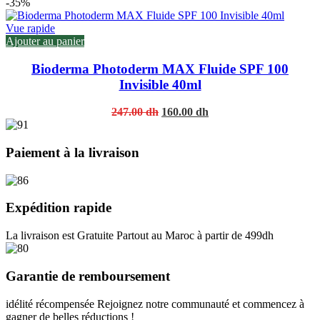
price
price
-35%
was:
is:
255.00 dh.
166.00 dh.
Vue rapide
Ajouter au panier
Bioderma Photoderm MAX Fluide SPF 100
Invisible 40ml
Original
Current
247.00
dh
160.00
dh
price
price
was:
is:
247.00 dh.
160.00 dh.
Paiement à la livraison
Expédition rapide
La livraison est Gratuite Partout au Maroc à partir de 499dh
Garantie de remboursement
idélité récompensée Rejoignez notre communauté et commencez à
gagner de belles réductions !