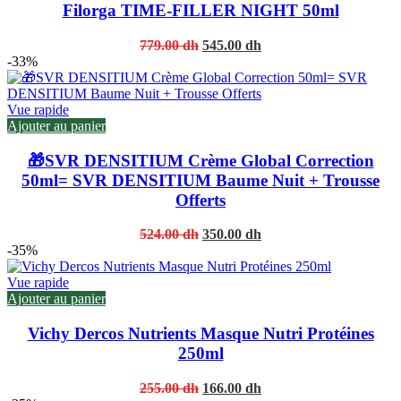
Filorga TIME-FILLER NIGHT 50ml
Original
Current
779.00
dh
545.00
dh
price
price
-33%
was:
is:
779.00 dh.
545.00 dh.
Vue rapide
Ajouter au panier
🎁SVR DENSITIUM Crème Global Correction
50ml= SVR DENSITIUM Baume Nuit + Trousse
Offerts
Original
Current
524.00
dh
350.00
dh
price
price
-35%
was:
is:
524.00 dh.
350.00 dh.
Vue rapide
Ajouter au panier
Vichy Dercos Nutrients Masque Nutri Protéines
250ml
Original
Current
255.00
dh
166.00
dh