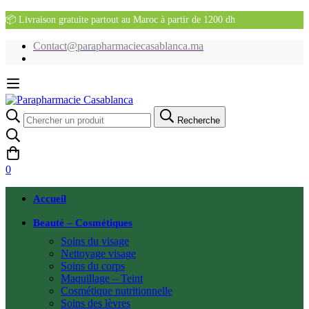
📦 Livraison gratuite partout au Maroc à partir de 1200 dh
Contact@parapharmaciecasablanca.ma
Recherche
Recherche
pour:
0
Accueil
Beauté – Cosmétiques
Soins du visage
Nettoyage visage
Soins du corps
Maquillage – Teint
Cosmétique nutritionnelle
Soins des lèvres