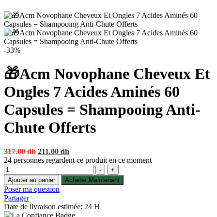
-33%
🎁Acm Novophane Cheveux Et
Ongles 7 Acides Aminés 60
Capsules = Shampooing Anti-
Chute Offerts
Original
Current
317.00
dh
211.00
dh
price
price
24
personnes regardent ce produit en ce moment
Quantité
was:
is:
-
+
317.00 dh.
211.00 dh.
Ajouter au panier
Acheter Maintenant
Poser ma question
Partager
Date de livraison estimée: 24 H