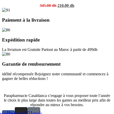
Original
Current
345.00
dh
210.00
dh
price
price
was:
is:
345.00 dh.
210.00 dh.
Paiement à la livraison
Expédition rapide
La livraison est Gratuite Partout au Maroc à partir de 499dh
Garantie de remboursement
idélité récompensée Rejoignez notre communauté et commencez à
gagner de belles réductions !
Parapharmacie Casablanca s’engage à vous proposer toute l’année
le choix le plus large dans toutes les games au meilleur prix afin de
répondre au mieux à vos besoins.
acebook-
Instagram
Tiktok