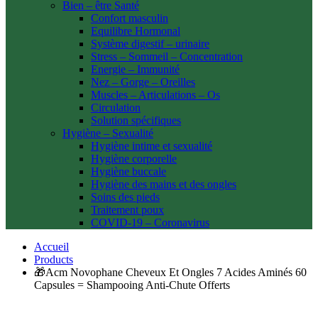
Bien – être Santé
Confort masculin
Equilibre Hormonal
Système digestif – urinaire
Stress – Sommeil – Concentration
Energie – Immunité
Nez – Gorge – Oreilles
Muscles – Articulations – Os
Circulation
Solution spécifiques
Hygiène – Sexualité
Hygiène intime et sexualité
Hygiène corporelle
Hygiène buccale
Hygiène des mains et des ongles
Soins des pieds
Traitement poux
COVID-19 – Coronavirus
Accueil
Products
🎁Acm Novophane Cheveux Et Ongles 7 Acides Aminés 60
Capsules = Shampooing Anti-Chute Offerts