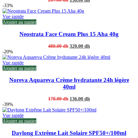
price
price
-33%
was:
is:
207.00 dh.
138.00 dh.
Vue rapide
Ajouter au panier
Neostrata Face Cream Plus 15 Aha 40g
Original
Current
480.00
dh
320.00
dh
price
price
-20%
was:
is:
480.00 dh.
320.00 dh.
Vue rapide
Ajouter au panier
Noreva Aquareva Crème hydratante 24h légère
40ml
Original
Current
170.00
dh
136.00
dh
price
price
-39%
was:
is:
170.00 dh.
136.00 dh.
Vue rapide
Ajouter au panier
Daylong Extrême Lait Solaire SPF50+/100ml