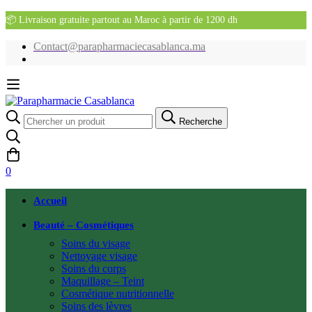
📦 Livraison gratuite partout au Maroc à partir de 1200 dh
Contact@parapharmaciecasablanca.ma
Recherche
Recherche
pour:
0
Accueil
Beauté – Cosmétiques
Soins du visage
Nettoyage visage
Soins du corps
Maquillage – Teint
Cosmétique nutritionnelle
Soins des lèvres