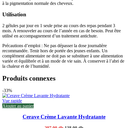
à la pigmentation normale des cheveux
.
Utilisation
2 gélules par jour en 1 seule prise au cours des repas pendant 3
mois. A renouveler au cours de l’année en cas de besoin. Peut être
utilisé en accompagnement d’un traitement antichute.
Précautions d’emploi : Ne pas dépasser la dose journalière
recommandée. Tenir hors de portée des jeunes enfants. Un
complément alimentaire ne doit pas se substituer à une alimentation
variée et équilibrée et à un mode de vie sain.
À
conserver à l’abri de
la chaleur et de l’humidité.
Produits connexes
-33%
Vue rapide
Ajouter au panier
Cerave Crème Lavante Hydratante
Original
Current
207.00
dh
138.00
dh