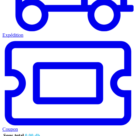
Expédition
Coupon
Sous-total
0.00
dh