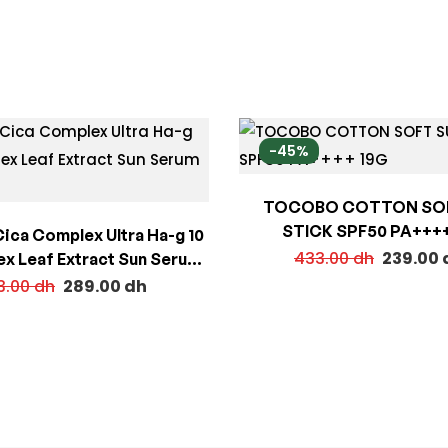
-45%
TOCOBO COTTON SO
STICK SPF50 PA++++
ica Complex Ultra Ha-g 10
433.00
dh
239.00
ex Leaf Extract Sun Serum
50ML
3.00
dh
289.00
dh