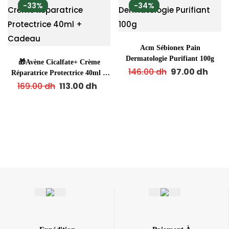
-33%
-34%
Acm Sébionex Pain
Dermatologie Purifiant 100g
🎁Avène Cicalfate+ Crème
146.00
dh
97.00
dh
Réparatrice Protectrice 40ml +
Cadeau
169.00
dh
113.00
dh