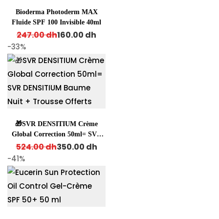
Bioderma Photoderm MAX
Fluide SPF 100 Invisible 40ml
Original price was: 247.00 dh.
Current price is: 160.00 dh.
247.00
dh
160.00
dh
-33%
🎁SVR DENSITIUM Crème
Global Correction 50ml= SVR
Original price was: 524.00 dh.
Current price is: 350.00 dh.
DENSITIUM Baume Nuit +
524.00
dh
350.00
dh
Trousse Offerts
-41%