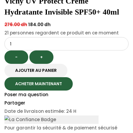
Vichy UV Protect Crème
Hydratante Invisible SPF50+ 40ml
Original
Current
276.00
dh
184.00
dh
price
price
21
personnes regardent ce produit en ce moment
Quantité
was:
is:
276.00 dh.
184.00 dh.
-
+
AJOUTER AU PANIER
ACHETER MAINTENANT
Poser ma question
Partager
Date de livraison estimée: 24 H
Pour garantir la sécurité & de paiement sécurisé