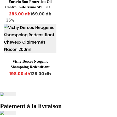
Eucerin Sun Protection Oil
Control Gel-Crème SPF 50+ 50
Original price was: 285.00 dh.
Current price is: 169.00 dh.
ml
285.00
dh
169.00
dh
-35%
Vichy Dercos Neogenic
Shampoing Redensifiant
Original price was: 198.00 dh.
Current price is: 128.00 dh.
Cheveux Clairsemés Flacon
198.00
dh
128.00
dh
200ml
Paiement à la livraison