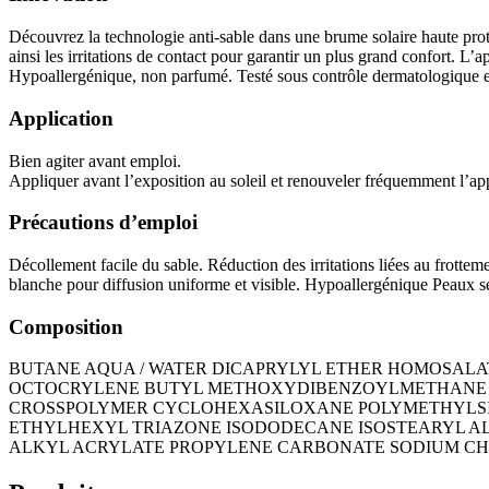
Découvrez la technologie anti-sable dans une brume solaire haute prote
ainsi les irritations de contact pour garantir un plus grand confort. L’a
Hypoallergénique, non parfumé. Testé sous contrôle dermatologique et
Application
Bien agiter avant emploi.
Appliquer avant l’exposition au soleil et renouveler fréquemment l’app
Précautions d’emploi
Décollement facile du sable. Réduction des irritations liées au frott
blanche pour diffusion uniforme et visible. Hypoallergénique Peaux s
Composition
BUTANE AQUA / WATER DICAPRYLYL ETHER HOMOSAL
OCTOCRYLENE BUTYL METHOXYDIBENZOYLMETHANE P
CROSSPOLYMER CYCLOHEXASILOXANE POLYMETHYLSIL
ETHYLHEXYL TRIAZONE ISODODECANE ISOSTEARYL ALC
ALKYL ACRYLATE PROPYLENE CARBONATE SODIUM C