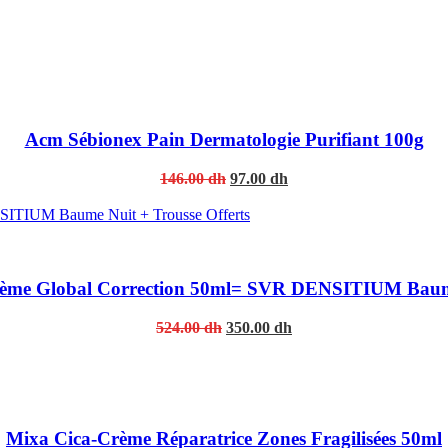
Acm Sébionex Pain Dermatologie Purifiant 100g
Original
Current
146.00
dh
97.00
dh
price
price
was:
is:
146.00 dh.
97.00 dh.
e Global Correction 50ml= SVR DENSITIUM Baume N
Original
Current
524.00
dh
350.00
dh
price
price
was:
is:
524.00 dh.
350.00 dh.
Mixa Cica-Crème Réparatrice Zones Fragilisées 50ml