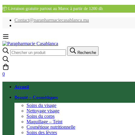
📦 Livraison gratuite partout au Maroc à partir de 1200 dh
Contact@parapharmaciecasablanca.ma
Recherche
Recherche
pour:
0
Accueil
Beauté – Cosmétiques
Soins du visage
Nettoyage visage
Soins du corps
Maquillage – Teint
Cosmétique nutritionnelle
Soins des lèvres