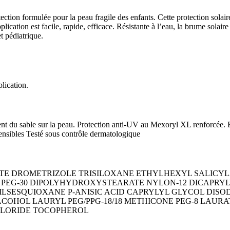
ction formulée pour la peau fragile des enfants. Cette protection solair
pplication est facile, rapide, efficace. Résistante à l’eau, la brume solai
 pédiatrique.
lication.
ement du sable sur la peau. Protection anti-UV au Mexoryl XL renforcée
ensibles Testé sous contrôle dermatologique
ATE DROMETRIZOLE TRISILOXANE ETHYLHEXYL SALICY
EG-30 DIPOLYHYDROXYSTEARATE NYLON-12 DICAPRY
SESQUIOXANE P-ANISIC ACID CAPRYLYL GLYCOL DISO
OHOL LAURYL PEG/PPG-18/18 METHICONE PEG-8 LAURA
HLORIDE TOCOPHEROL