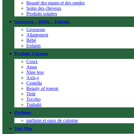
Beauté des mains et des ongles
Soins des cheveux
Produits solaires
Grossesse – Bébés – Enfants
Grossesse
Allaitement
Bébé
Enfants
Produits Coréens
Cosrx
Anua
Nine less
Axis-y
Centella
Beauty of joseon
Tirtir
Tocobo
Tsubaki
Parfums
parfums et eaux de cologne
Voir Plus