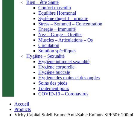
Bien – être Santé
Confort masculin
Equilibre Hormonal
Système digestif – urinaire
Stress – Sommeil – Concentration
Energie – Immunité
Nez – Gorge – Oreilles
Muscles – Articulations – Os
Circulation
Solution spécifiques
Hygiène – Sexualité
Hygiène intime et sexualité
Hygiène corporelle
Hygiène buccale
Hygiène des mains et des ongles
Soins des pieds
Traitement poux
COVID-19 – Coronavirus
Accueil
Products
Vichy Capital Soleil Brume Anti-Sable Enfants SPF50+ 200ml