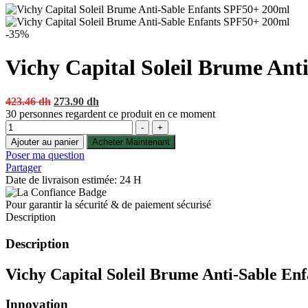
-35%
Vichy Capital Soleil Brume Ant
Original
Current
423.46
dh
273.90
dh
price
price
30
personnes regardent ce produit en ce moment
Quantité
was:
is:
-
+
423.46 dh.
273.90 dh.
Ajouter au panier
Acheter Maintenant
Poser ma question
Partager
Date de livraison estimée: 24 H
Pour garantir la sécurité & de paiement sécurisé
Description
Description
Vichy Capital Soleil Brume Anti-Sable Enf
Innovation