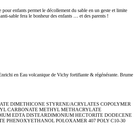
e pour enfants permet le décollement du sable en un geste et limite
re anti-sable fera le bonheur des enfants … et des parents !
. Enrichi en Eau volcanique de Vichy fortifiante & régénérante. Brume
LATE DIMETHICONE STYRENE/ACRYLATES COPOLYMER
LYL CARBONATE METHYL METHACRYLATE
DIUM EDTA DISTEARDIMONIUM HECTORITE DODECENE
TE PHENOXYETHANOL POLOXAMER 407 POLY C10-30