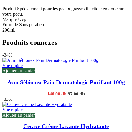
Produit Spécialement pour les peaux grasses il nettoie en douceur
votre peau.
Marque Uvp.
Formule Sans paraben.
200ml.
Produits connexes
-34%
Vue rapide
Ajouter au panier
Acm Sébionex Pain Dermatologie Purifiant 100g
Original
Current
146.00
dh
97.00
dh
price
price
-33%
was:
is:
146.00 dh.
97.00 dh.
Vue rapide
Ajouter au panier
Cerave Crème Lavante Hydratante