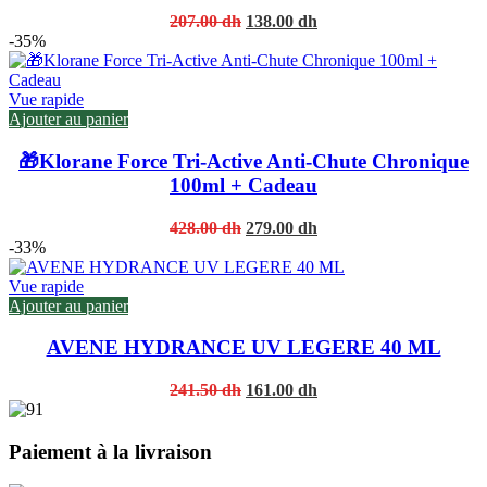
Original
Current
207.00
dh
138.00
dh
price
price
-35%
was:
is:
207.00 dh.
138.00 dh.
Vue rapide
Ajouter au panier
🎁Klorane Force Tri-Active Anti-Chute Chronique
100ml + Cadeau
Original
Current
428.00
dh
279.00
dh
price
price
-33%
was:
is:
428.00 dh.
279.00 dh.
Vue rapide
Ajouter au panier
AVENE HYDRANCE UV LEGERE 40 ML
Original
Current
241.50
dh
161.00
dh
price
price
was:
is:
241.50 dh.
161.00 dh.
Paiement à la livraison