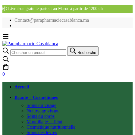
📦 Livraison gratuite partout au Maroc à partir de 1200 dh
Contact@parapharmaciecasablanca.ma
Recherche
Recherche
pour:
0
Accueil
Beauté – Cosmétiques
Soins du visage
Nettoyage visage
Soins du corps
Maquillage – Teint
Cosmétique nutritionnelle
Soins des lèvres