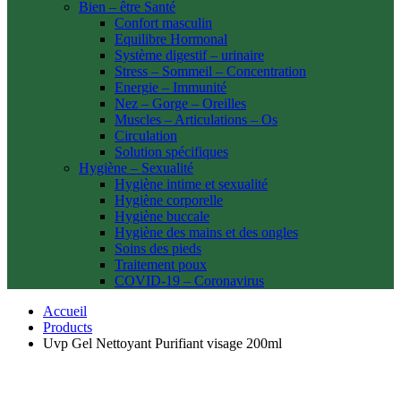
Bien – être Santé
Confort masculin
Equilibre Hormonal
Système digestif – urinaire
Stress – Sommeil – Concentration
Energie – Immunité
Nez – Gorge – Oreilles
Muscles – Articulations – Os
Circulation
Solution spécifiques
Hygiène – Sexualité
Hygiène intime et sexualité
Hygiène corporelle
Hygiène buccale
Hygiène des mains et des ongles
Soins des pieds
Traitement poux
COVID-19 – Coronavirus
Accueil
Products
Uvp Gel Nettoyant Purifiant visage 200ml