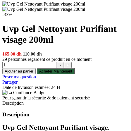
-33%
Uvp Gel Nettoyant Purifiant
visage 200ml
Original
Current
165.00
dh
110.00
dh
price
price
29
personnes regardent ce produit en ce moment
Quantité
was:
is:
-
+
165.00 dh.
110.00 dh.
Ajouter au panier
Acheter Maintenant
Poser ma question
Partager
Date de livraison estimée: 24 H
Pour garantir la sécurité & de paiement sécurisé
Description
Description
Uvp Gel Nettoyant Purifiant visage.