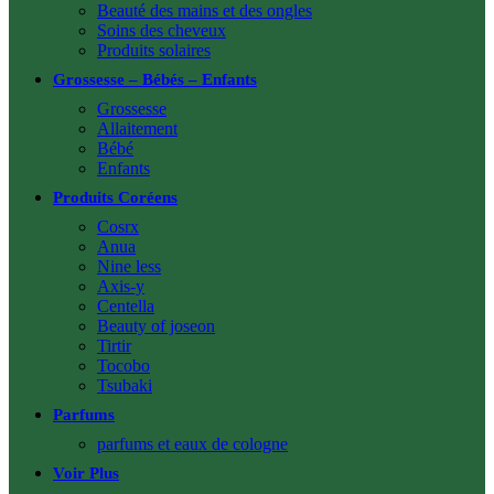
Beauté des mains et des ongles
Soins des cheveux
Produits solaires
Grossesse – Bébés – Enfants
Grossesse
Allaitement
Bébé
Enfants
Produits Coréens
Cosrx
Anua
Nine less
Axis-y
Centella
Beauty of joseon
Tirtir
Tocobo
Tsubaki
Parfums
parfums et eaux de cologne
Voir Plus