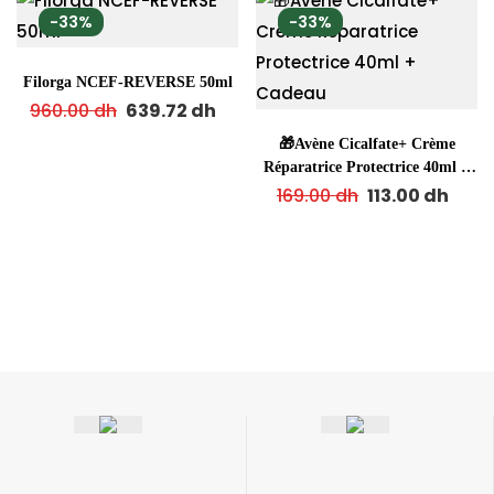
-33%
-33%
Filorga NCEF-REVERSE 50ml
960.00
dh
639.72
dh
🎁Avène Cicalfate+ Crème
Réparatrice Protectrice 40ml +
Cadeau
169.00
dh
113.00
dh