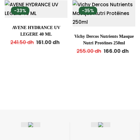
-33%
-35%
AVENE HYDRANCE UV
LEGERE 40 ML
Vichy Dercos Nutrients Masque
241.50
dh
161.00
dh
Nutri Protéines 250ml
255.00
dh
166.00
dh