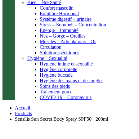
Bien – être Santé
Confort masculin
Equilibre Hormonal
Système digestif – urinaire
Stress – Sommeil – Concentration
Energie – Immunité
Nez – Gorge – Oreilles
Muscles – Articulations – Os
Circulation
Solution spécifiques
Hygiène – Sexualité
Hygiène intime et sexualité
Hygiène corporelle
Hygiène buccale
Hygiène des mains et des ongles
Soins des pieds
Traitement poux
COVID-19 – Coronavirus
Accueil
Products
Sensilis Sun Secret Body Spray SPF50+ 200ml