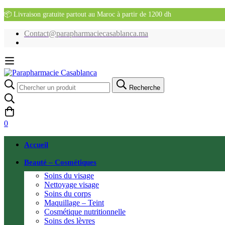
📦 Livraison gratuite partout au Maroc à partir de 1200 dh
Contact@parapharmaciecasablanca.ma
Recherche
Recherche
pour:
0
Accueil
Beauté – Cosmétiques
Soins du visage
Nettoyage visage
Soins du corps
Maquillage – Teint
Cosmétique nutritionnelle
Soins des lèvres