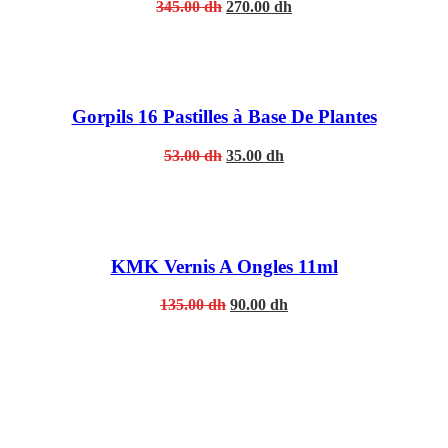
Original
Current
345.00
dh
270.00
dh
price
price
was:
is:
345.00 dh.
270.00 dh.
Gorpils 16 Pastilles à Base De Plantes
Original
Current
53.00
dh
35.00
dh
price
price
was:
is:
53.00 dh.
35.00 dh.
KMK Vernis A Ongles 11ml
Original
Current
135.00
dh
90.00
dh
price
price
was:
is:
135.00 dh.
90.00 dh.