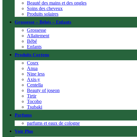
Beauté des mains et des ongles
Soins des cheveux
Produits solaires
Grossesse – Bébés – Enfants
Grossesse
Allaitement
Bébé
Enfants
Produits Coréens
Cosrx
Anua
Nine less
Axis-y
Centella
Beauty of joseon
Tirtir
Tocobo
Tsubaki
Parfums
parfums et eaux de cologne
Voir Plus