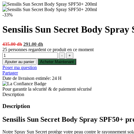
-33%
Sensilis Sun Secret Body Spra
Original
Current
435.00
dh
291.00
dh
price
price
25
personnes regardent ce produit en ce moment
Quantité
was:
is:
-
+
435.00 dh.
291.00 dh.
Ajouter au panier
Acheter Maintenant
Poser ma question
Partager
Date de livraison estimée: 24 H
Pour garantir la sécurité & de paiement sécurisé
Description
Description
Sensilis Sun Secret Body Spray SPF50+
pr
Notre Spray Sun Secret protège votre peau contre le rayonnement solai