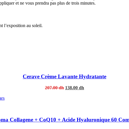
appliquer et ne vous prendra pas plus de trois minutes.
 l’exposition au soleil.
Cerave Crème Lavante Hydratante
Original
Current
207.00
dh
138.00
dh
price
price
was:
is:
207.00 dh.
138.00 dh.
oma Collagene + CoQ10 + Acide Hyaluronique 60 Co