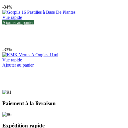
-34%
Vue rapide
Ajouter au panier
-33%
Vue rapide
This
Ajouter au panier
product
has
multiple
variants.
The
options
may
Paiement à la livraison
be
chosen
on
the
Expédition rapide
product