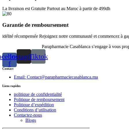
page
La livraison est Gratuite Partout au Maroc à partir de 499dh
Garantie de remboursement
idélité récompensée Rejoignez notre communauté et commencez à gagn
Parapharmacie Casablanca s’engage à vous propos
acebook-
Instagram
Tiktok
f
Contact
Email: Contact@parapharmaciecasablanca.ma
Liens rapides
politique de confidentialité
Politique de remboursement
Politique d’expédition
Conditions d’utilisation
Contactez-nous
Blogs