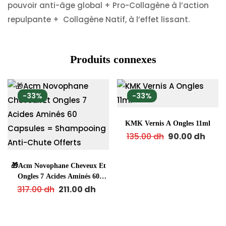
pouvoir anti-âge global + Pro-Collagène à l’action
repulpante + Collagène Natif, à l’effet lissant.
Produits connexes
-33%
-33%
KMK Vernis A Ongles 11ml
135.00
dh
90.00
dh
🎁Acm Novophane Cheveux Et
Ongles 7 Acides Aminés 60
Capsules = Shampooing Anti-
317.00
dh
211.00
dh
Chute Offerts