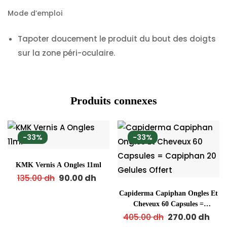
Mode d’emploi
Tapoter doucement le produit du bout des doigts
sur la zone péri-oculaire.
Produits connexes
-33%
-33%
KMK Vernis A Ongles 11ml
135.00
dh
90.00
dh
Capiderma Capiphan Ongles Et
Cheveux 60 Capsules =
Capiphan 20 Gelules Offert
405.00
dh
270.00
dh