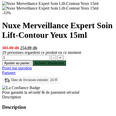
-33%
Nuxe Merveillance Expert Soin
Lift-Contour Yeux 15ml
Original
Current
381.00
dh
254.00
dh
price
price
29
personnes regardent ce produit en ce moment
Quantité
was:
is:
-
+
381.00 dh.
254.00 dh.
Ajouter au panier
Acheter Maintenant
Poser ma question
Partager
Date de livraison estimée: 24 H
Pour garantir la sécurité & de paiement sécurisé
Description
Description