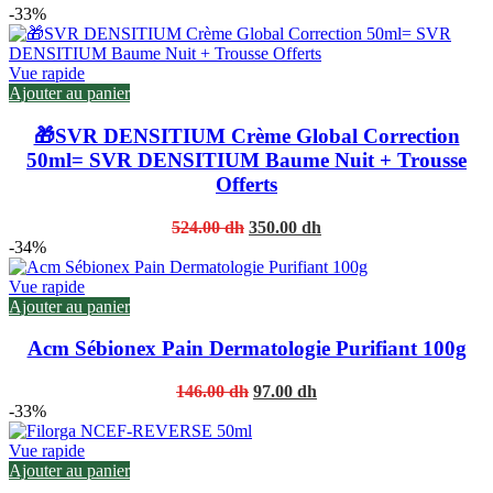
-33%
Vue rapide
Ajouter au panier
🎁SVR DENSITIUM Crème Global Correction
50ml= SVR DENSITIUM Baume Nuit + Trousse
Offerts
Original
Current
524.00
dh
350.00
dh
price
price
-34%
was:
is:
524.00 dh.
350.00 dh.
Vue rapide
Ajouter au panier
Acm Sébionex Pain Dermatologie Purifiant 100g
Original
Current
146.00
dh
97.00
dh
price
price
-33%
was:
is:
146.00 dh.
97.00 dh.
Vue rapide
Ajouter au panier