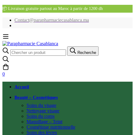
📦 Livraison gratuite partout au Maroc à partir de 1200 dh
Contact@parapharmaciecasablanca.ma
Recherche
Recherche
pour:
0
Accueil
Beauté – Cosmétiques
Soins du visage
Nettoyage visage
Soins du corps
Maquillage – Teint
Cosmétique nutritionnelle
Soins des lèvres