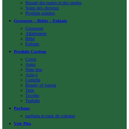
Beauté des mains et des ongles
Soins des cheveux
Produits solaires
Grossesse – Bébés – Enfants
Grossesse
Allaitement
Bébé
Enfants
Produits Coréens
Cosrx
Anua
Nine less
Axis-y
Centella
Beauty of joseon
Tirtir
Tocobo
Tsubaki
Parfums
parfums et eaux de cologne
Voir Plus