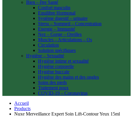
Bien – être Santé
Confort masculin
Equilibre Hormonal
Système digestif – urinaire
Stress – Sommeil – Concentration
Energie – Immunité
Nez – Gorge – Oreilles
Muscles – Articulations – Os
Circulation
Solution spécifiques
Hygiène – Sexualité
Hygiène intime et sexualité
Hygiène corporelle
Hygiène buccale
Hygiène des mains et des ongles
Soins des pieds
Traitement poux
COVID-19 – Coronavirus
Accueil
Products
Nuxe Merveillance Expert Soin Lift-Contour Yeux 15ml