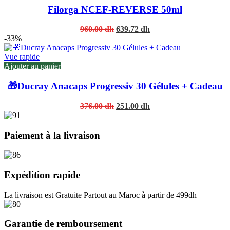
Filorga NCEF-REVERSE 50ml
Original
Current
960.00
dh
639.72
dh
price
price
-33%
was:
is:
960.00 dh.
639.72 dh.
Vue rapide
Ajouter au panier
🎁Ducray Anacaps Progressiv 30 Gélules + Cadeau
Original
Current
376.00
dh
251.00
dh
price
price
was:
is:
376.00 dh.
251.00 dh.
Paiement à la livraison
Expédition rapide
La livraison est Gratuite Partout au Maroc à partir de 499dh
Garantie de remboursement