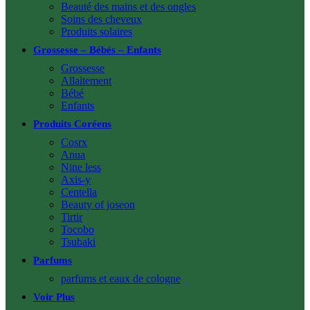
Beauté des mains et des ongles
Soins des cheveux
Produits solaires
Grossesse – Bébés – Enfants
Grossesse
Allaitement
Bébé
Enfants
Produits Coréens
Cosrx
Anua
Nine less
Axis-y
Centella
Beauty of joseon
Tirtir
Tocobo
Tsubaki
Parfums
parfums et eaux de cologne
Voir Plus