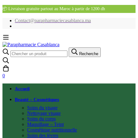
📦 Livraison gratuite partout au Maroc à partir de 1200 dh
Contact@parapharmaciecasablanca.ma
Recherche
Recherche
pour:
0
Accueil
Beauté – Cosmétiques
Soins du visage
Nettoyage visage
Soins du corps
Maquillage – Teint
Cosmétique nutritionnelle
Soins des lèvres