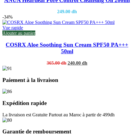
ANUA Heartleaf Pore Control Cleansing Oil 200ml
249.00
dh
-34%
Vue rapide
Ajouter au panier
COSRX Aloe Soothing Sun Cream SPF50 PA+++
50ml
Original
Current
365.00
dh
240.00
dh
price
price
was:
is:
365.00 dh.
240.00 dh.
Paiement à la livraison
Expédition rapide
La livraison est Gratuite Partout au Maroc à partir de 499dh
Garantie de remboursement