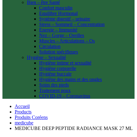
Bien – être Santé
Confort masculin
Equilibre Hormonal
Système digestif – urinaire
Stress – Sommeil – Concentration
Energie – Immunité
Nez – Gorge – Oreilles
Muscles – Articulations – Os
Circulation
Solution spécifiques
Hygiène – Sexualité
Hygiène intime et sexualité
Hygiène corporelle
Hygiène buccale
Hygiène des mains et des ongles
Soins des pieds
Traitement poux
COVID-19 – Coronavirus
Accueil
Products
Produits Coréens
medicube
MEDICUBE DEEP PEPTIDE RADIANCE MASK 27 ML