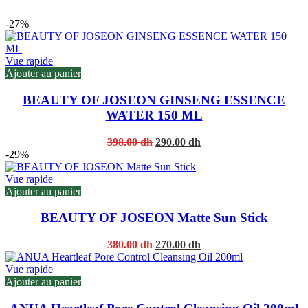
-27%
Vue rapide
Ajouter au panier
BEAUTY OF JOSEON GINSENG ESSENCE
WATER 150 ML
Original
Current
398.00
dh
290.00
dh
price
price
-29%
was:
is:
398.00 dh.
290.00 dh.
Vue rapide
Ajouter au panier
BEAUTY OF JOSEON Matte Sun Stick
Original
Current
380.00
dh
270.00
dh
price
price
was:
is:
Vue rapide
380.00 dh.
270.00 dh.
Ajouter au panier