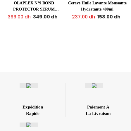
OLAPLEX N°9 BOND
Cerave Huile Lavante Moussante
PROTECTOR SÉRUM
Hydratante 400ml
NOURRISSANT 90ML
399.00
dh
349.00
dh
237.00
dh
158.00
dh
Expédition
Paiement À
Rapide
La Livraison