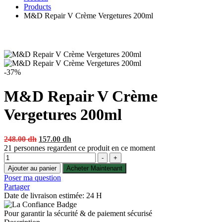
Products
M&D Repair V Crème Vergetures 200ml
-37%
M&D Repair V Crème
Vergetures 200ml
Original
Current
248.00
dh
157.00
dh
price
price
21
personnes regardent ce produit en ce moment
Quantité
was:
is:
-
+
248.00 dh.
157.00 dh.
Ajouter au panier
Acheter Maintenant
Poser ma question
Partager
Date de livraison estimée: 24 H
Pour garantir la sécurité & de paiement sécurisé