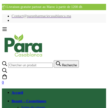
📦 Livraison gratuite partout au Maroc à partir de 1200 dh
Contact@parapharmaciecasablanca.ma
Recherche
Recherche
pour:
0
Accueil
Beauté – Cosmétiques
Soins du visage