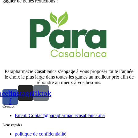
gagner de belles réductions !
Parapharmacie Casablanca s’engage à vous proposer toute l’année
le choix le plus large dans toutes les games au meilleur prix afin de
répondre au mieux à vos besoins.
acebook-
Instagram
Tiktok
f
Contact
Email: Contact@parapharmaciecasablanca.ma
Liens rapides
politique de confidentialité