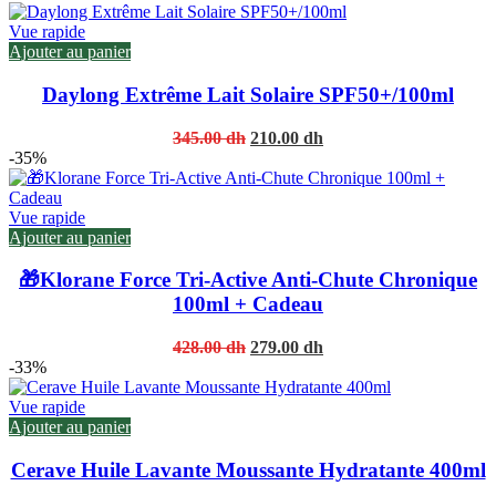
Vue rapide
Ajouter au panier
Daylong Extrême Lait Solaire SPF50+/100ml
Original
Current
345.00
dh
210.00
dh
price
price
-35%
was:
is:
345.00 dh.
210.00 dh.
Vue rapide
Ajouter au panier
🎁Klorane Force Tri-Active Anti-Chute Chronique
100ml + Cadeau
Original
Current
428.00
dh
279.00
dh
price
price
-33%
was:
is:
428.00 dh.
279.00 dh.
Vue rapide
Ajouter au panier
Cerave Huile Lavante Moussante Hydratante 400ml