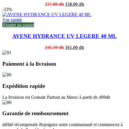
Original
Current
237.00
dh
158.00
dh
price
price
-33%
was:
is:
237.00 dh.
158.00 dh.
Vue rapide
Ajouter au panier
AVENE HYDRANCE UV LEGERE 40 ML
Original
Current
241.50
dh
161.00
dh
price
price
was:
is:
241.50 dh.
161.00 dh.
Paiement à la livraison
Expédition rapide
La livraison est Gratuite Partout au Maroc à partir de 499dh
Garantie de remboursement
idélité récompensée Rejoignez notre communauté et commencez à