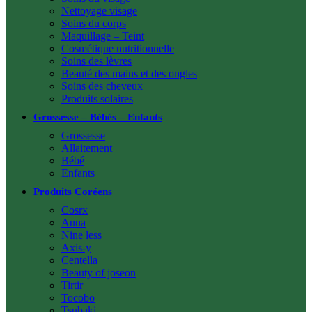
Nettoyage visage
Soins du corps
Maquillage – Teint
Cosmétique nutritionnelle
Soins des lèvres
Beauté des mains et des ongles
Soins des cheveux
Produits solaires
Grossesse – Bébés – Enfants
Grossesse
Allaitement
Bébé
Enfants
Produits Coréens
Cosrx
Anua
Nine less
Axis-y
Centella
Beauty of joseon
Tirtir
Tocobo
Tsubaki