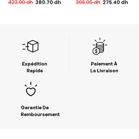
CHROMA 200ML
FLUIDE ANTI-CHUTE 150ML
423.00
dh
380.70
dh
306.00
dh
275.40
dh
Expédition
Paiement À
Rapide
La Livraison
Garantie De
Remboursement