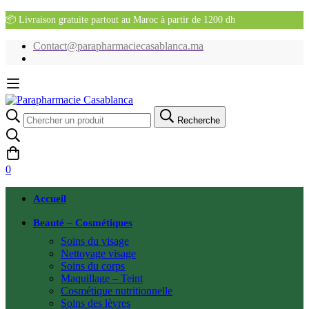
📦 Livraison gratuite partout au Maroc à partir de 1200 dh
Contact@parapharmaciecasablanca.ma
Recherche
Recherche
pour:
0
Accueil
Beauté – Cosmétiques
Soins du visage
Nettoyage visage
Soins du corps
Maquillage – Teint
Cosmétique nutritionnelle
Soins des lèvres