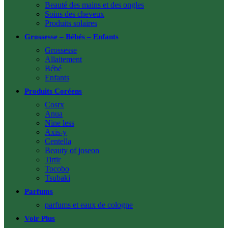
Beauté des mains et des ongles
Soins des cheveux
Produits solaires
Grossesse – Bébés – Enfants
Grossesse
Allaitement
Bébé
Enfants
Produits Coréens
Cosrx
Anua
Nine less
Axis-y
Centella
Beauty of joseon
Tirtir
Tocobo
Tsubaki
Parfums
parfums et eaux de cologne
Voir Plus