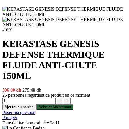
-10%
KERASTASE GENESIS
DEFENSE THERMIQUE
FLUIDE ANTI-CHUTE
150ML
Original
Current
306.00
dh
275.40
dh
price
price
25
personnes regardent ce produit en ce moment
Quantité
was:
is:
-
+
306.00 dh.
275.40 dh.
Ajouter au panier
Acheter Maintenant
Poser ma question
Partager
Date de livraison estimée: 24 H