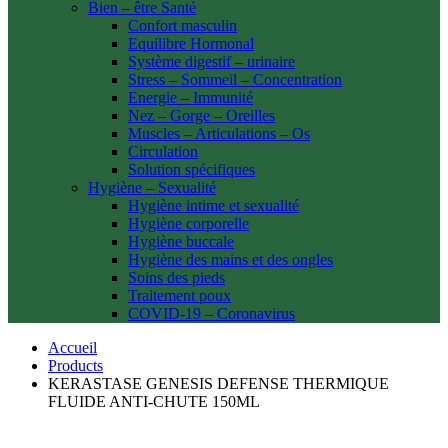
Bien – être Santé
Confort masculin
Equilibre Hormonal
Système digestif – urinaire
Stress – Sommeil – Concentration
Energie – Immunité
Nez – Gorge – Oreilles
Muscles – Articulations – Os
Circulation
Solution spécifiques
Hygiène – Sexualité
Hygiène intime et sexualité
Hygiène corporelle
Hygiène buccale
Hygiène des mains et des ongles
Soins des pieds
Traitement poux
COVID-19 – Coronavirus
Accueil
Products
KERASTASE GENESIS DEFENSE THERMIQUE
FLUIDE ANTI-CHUTE 150ML