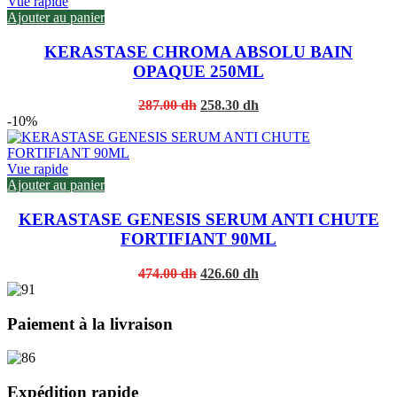
460.80 dh.
414.72 dh.
Vue rapide
Ajouter au panier
KERASTASE CHROMA ABSOLU BAIN
OPAQUE 250ML
Original
Current
287.00
dh
258.30
dh
price
price
-10%
was:
is:
287.00 dh.
258.30 dh.
Vue rapide
Ajouter au panier
KERASTASE GENESIS SERUM ANTI CHUTE
FORTIFIANT 90ML
Original
Current
474.00
dh
426.60
dh
price
price
was:
is:
474.00 dh.
426.60 dh.
Paiement à la livraison
Expédition rapide