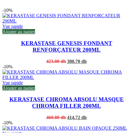
-10%
Vue rapide
Ajouter au panier
KERASTASE GENESIS FONDANT
RENFORÇATEUR 200ML
Original
Current
423.00
dh
380.70
dh
price
price
-10%
was:
is:
423.00 dh.
380.70 dh.
Vue rapide
Ajouter au panier
KERASTASE CHROMA ABSOLU MASQUE
CHROMA FILLER 200ML
Original
Current
460.80
dh
414.72
dh
price
price
-10%
was:
is: