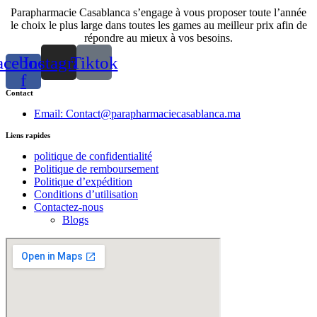
Parapharmacie Casablanca s’engage à vous proposer toute l’année
le choix le plus large dans toutes les games au meilleur prix afin de
répondre au mieux à vos besoins.
acebook-
Instagram
Tiktok
f
Contact
Email: Contact@parapharmaciecasablanca.ma
Liens rapides
politique de confidentialité
Politique de remboursement
Politique d’expédition
Conditions d’utilisation
Contactez-nous
Blogs