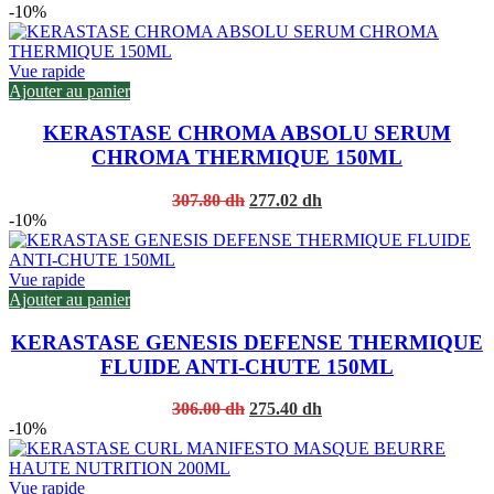
price
price
-10%
was:
is:
287.00 dh.
258.30 dh.
Vue rapide
Ajouter au panier
KERASTASE CHROMA ABSOLU SERUM
CHROMA THERMIQUE 150ML
Original
Current
307.80
dh
277.02
dh
price
price
-10%
was:
is:
307.80 dh.
277.02 dh.
Vue rapide
Ajouter au panier
KERASTASE GENESIS DEFENSE THERMIQUE
FLUIDE ANTI-CHUTE 150ML
Original
Current
306.00
dh
275.40
dh
price
price
-10%
was:
is:
306.00 dh.
275.40 dh.
Vue rapide