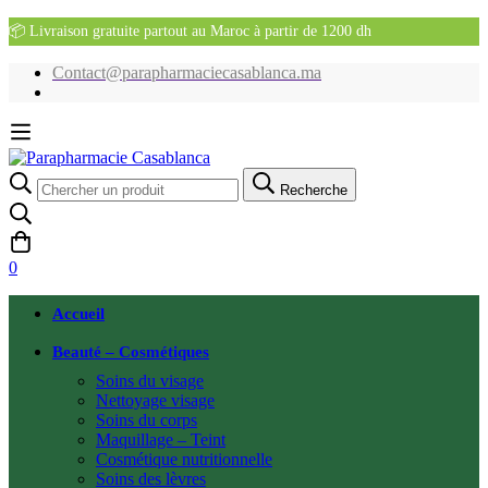
📦 Livraison gratuite partout au Maroc à partir de 1200 dh
Contact@parapharmaciecasablanca.ma
Recherche
Recherche
pour:
0
Accueil
Beauté – Cosmétiques
Soins du visage
Nettoyage visage
Soins du corps
Maquillage – Teint
Cosmétique nutritionnelle
Soins des lèvres