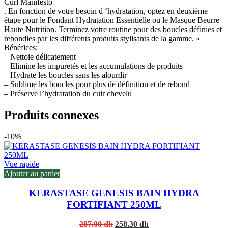
Curl Manifesto
. En fonction de votre besoin d ‘hydratation, optez en deuxième
étape pour le Fondant Hydratation Essentielle ou le Masque Beurre
Haute Nutrition. Terminez votre routine pour des boucles définies et
rebondies par les différents produits stylisants de la gamme. »
Bénéfices:
– Nettoie délicatement
– Elimine les impuretés et les accumulations de produits
– Hydrate les boucles sans les alourdir
– Sublime les boucles pour plus de définition et de rebond
– Préserve l’hydratation du cuir chevelu
Produits connexes
-10%
Vue rapide
Ajouter au panier
KERASTASE GENESIS BAIN HYDRA
FORTIFIANT 250ML
Original
Current
287.00
dh
258.30
dh