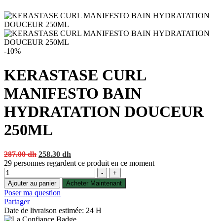
-10%
KERASTASE CURL
MANIFESTO BAIN
HYDRATATION DOUCEUR
250ML
Original
Current
287.00
dh
258.30
dh
price
price
29
personnes regardent ce produit en ce moment
Quantité
was:
is:
-
+
287.00 dh.
258.30 dh.
Ajouter au panier
Acheter Maintenant
Poser ma question
Partager
Date de livraison estimée: 24 H