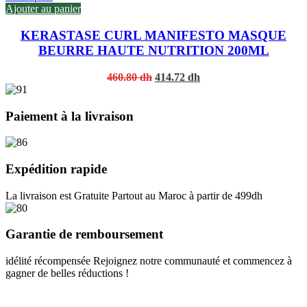
Ajouter au panier
KERASTASE CURL MANIFESTO MASQUE
BEURRE HAUTE NUTRITION 200ML
Original
Current
460.80
dh
414.72
dh
price
price
was:
is:
460.80 dh.
414.72 dh.
Paiement à la livraison
Expédition rapide
La livraison est Gratuite Partout au Maroc à partir de 499dh
Garantie de remboursement
idélité récompensée Rejoignez notre communauté et commencez à
gagner de belles réductions !