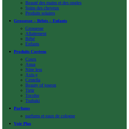
Beauté des mains et des ongles
Soins des cheveux
Produits solaires
Grossesse – Bébés – Enfants
Grossesse
Allaitement
Bébé
Enfants
Produits Coréens
Cosrx
Anua
Nine less
Axis-y
Centella
Beauty of joseon
Tirtir
Tocobo
Tsubaki
Parfums
parfums et eaux de cologne
Voir Plus