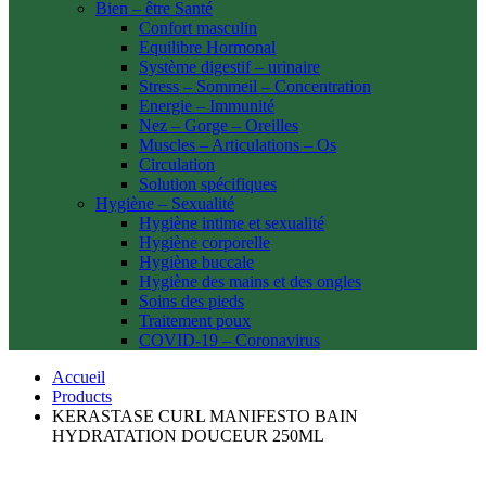
Bien – être Santé
Confort masculin
Equilibre Hormonal
Système digestif – urinaire
Stress – Sommeil – Concentration
Energie – Immunité
Nez – Gorge – Oreilles
Muscles – Articulations – Os
Circulation
Solution spécifiques
Hygiène – Sexualité
Hygiène intime et sexualité
Hygiène corporelle
Hygiène buccale
Hygiène des mains et des ongles
Soins des pieds
Traitement poux
COVID-19 – Coronavirus
Accueil
Products
KERASTASE CURL MANIFESTO BAIN
HYDRATATION DOUCEUR 250ML