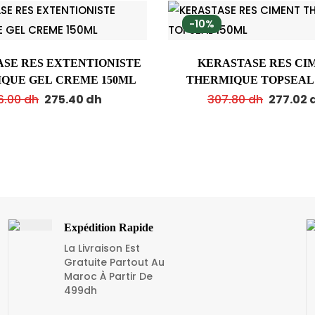
-10%
SE RES EXTENTIONISTE
KERASTASE RES CI
QUE GEL CREME 150ML
THERMIQUE TOPSEAL
6.00
dh
275.40
dh
307.80
dh
277.02
Expédition Rapide
La Livraison Est
Gratuite Partout Au
Maroc À Partir De
499dh