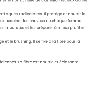
 du même nom. L’huile de Camélia Précieux donne
attaques radicalaires. Il protège et nourrit le
e aux besoins des cheveux de chaque femme.
des impuretés et les préparer à mieux profiter
 et le brushing. Il se fixe à la fibre pour la
ennes. La fibre est nourrie et éclatante.