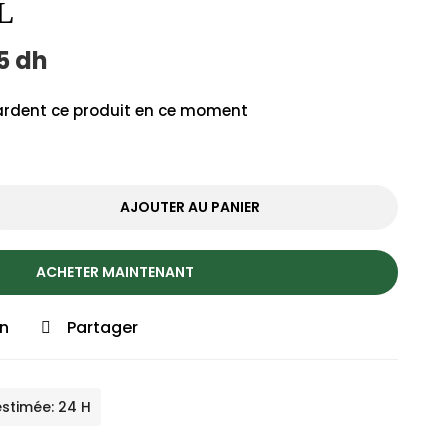
L
05
dh
rdent ce produit en ce moment
AJOUTER AU PANIER
ACHETER MAINTENANT
on
Partager
estimée: 24 H