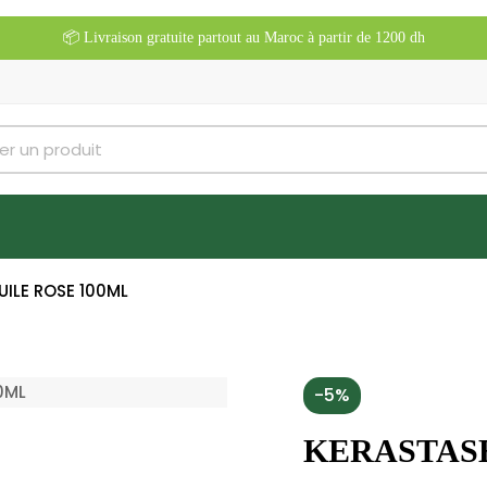
📦 Livraison gratuite partout au Maroc à partir de 1200 dh
UILE ROSE 100ML
-5%
KERASTASE