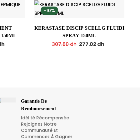
-10%
MENT
KERASTASE DISCIP SCELLG FLUIDI
 150ML
SPRAY 150ML
dh
307.80
dh
277.02
dh
Garantie De
Remboursement
Idélité Récompensée
Rejoignez Notre
Communauté Et
Commencez À Gagner