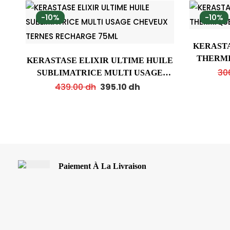
-10%
-10%
KERASTA
THERMI
KERASTASE ELIXIR ULTIME HUILE
30
SUBLIMATRICE MULTI USAGE
CHEVEUX TERNES RECHARGE
439.00
dh
395.10
dh
75ML
Paiement À La Livraison