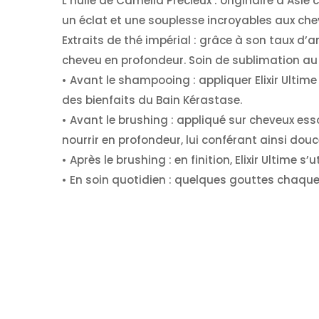
L’huile de Camélia Précieux : originaire d’Asie
un éclat et une souplesse incroyables aux che
Extraits de thé impérial : grâce à son taux d’an
cheveu en profondeur. Soin de sublimation au 
• Avant le shampooing : appliquer Elixir Ultime
des bienfaits du Bain Kérastase.
• Avant le brushing : appliqué sur cheveux essoré
nourrir en profondeur, lui conférant ainsi douce
• Après le brushing : en finition, Elixir Ultime
• En soin quotidien : quelques gouttes chaque