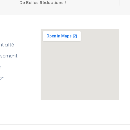
De Belles Réductions !
tialité
ursement
n
ion