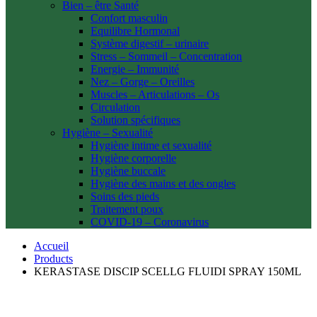
Bien – être Santé
Confort masculin
Equilibre Hormonal
Système digestif – urinaire
Stress – Sommeil – Concentration
Energie – Immunité
Nez – Gorge – Oreilles
Muscles – Articulations – Os
Circulation
Solution spécifiques
Hygiène – Sexualité
Hygiène intime et sexualité
Hygiène corporelle
Hygiène buccale
Hygiène des mains et des ongles
Soins des pieds
Traitement poux
COVID-19 – Coronavirus
Accueil
Products
KERASTASE DISCIP SCELLG FLUIDI SPRAY 150ML