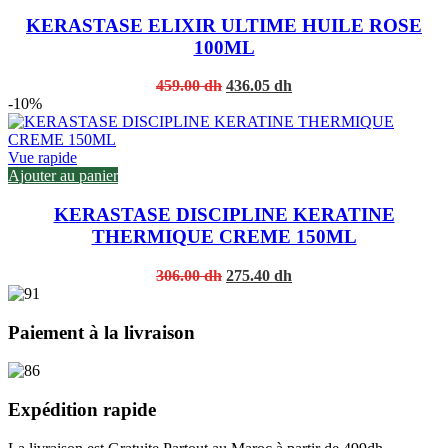
KERASTASE ELIXIR ULTIME HUILE ROSE
100ML
Original
Current
459.00
dh
436.05
dh
price
price
-10%
was:
is:
459.00 dh.
436.05 dh.
Vue rapide
Ajouter au panier
KERASTASE DISCIPLINE KERATINE
THERMIQUE CREME 150ML
Original
Current
306.00
dh
275.40
dh
price
price
was:
is:
306.00 dh.
275.40 dh.
Paiement à la livraison
Expédition rapide