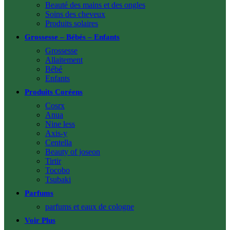
Beauté des mains et des ongles
Soins des cheveux
Produits solaires
Grossesse – Bébés – Enfants
Grossesse
Allaitement
Bébé
Enfants
Produits Coréens
Cosrx
Anua
Nine less
Axis-y
Centella
Beauty of joseon
Tirtir
Tocobo
Tsubaki
Parfums
parfums et eaux de cologne
Voir Plus