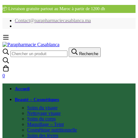
📦 Livraison gratuite partout au Maroc à partir de 1200 dh
Contact@parapharmaciecasablanca.ma
Recherche
Recherche
pour:
0
Accueil
Beauté – Cosmétiques
Soins du visage
Nettoyage visage
Soins du corps
Maquillage – Teint
Cosmétique nutritionnelle
Soins des lèvres