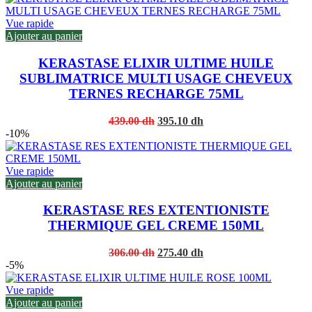
Vue rapide
Ajouter au panier
KERASTASE ELIXIR ULTIME HUILE
SUBLIMATRICE MULTI USAGE CHEVEUX
TERNES RECHARGE 75ML
Original
Current
439.00
dh
395.10
dh
price
price
-10%
was:
is:
439.00 dh.
395.10 dh.
Vue rapide
Ajouter au panier
KERASTASE RES EXTENTIONISTE
THERMIQUE GEL CREME 150ML
Original
Current
306.00
dh
275.40
dh
price
price
-5%
was:
is:
306.00 dh.
275.40 dh.
Vue rapide
Ajouter au panier