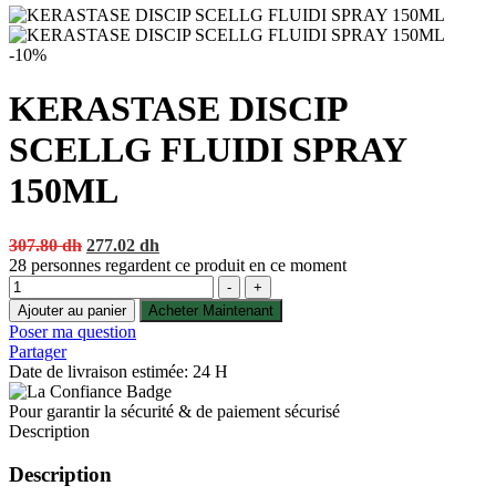
-10%
KERASTASE DISCIP
SCELLG FLUIDI SPRAY
150ML
Original
Current
307.80
dh
277.02
dh
price
price
28
personnes regardent ce produit en ce moment
Quantité
was:
is:
-
+
307.80 dh.
277.02 dh.
Ajouter au panier
Acheter Maintenant
Poser ma question
Partager
Date de livraison estimée: 24 H
Pour garantir la sécurité & de paiement sécurisé
Description
Description