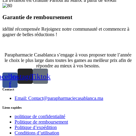
La livraison est Gratuite Partout au Maroc à partir de 499dh
Garantie de remboursement
idélité récompensée Rejoignez notre communauté et commencez à
gagner de belles réductions !
Parapharmacie Casablanca s’engage à vous proposer toute l’année
le choix le plus large dans toutes les games au meilleur prix afin de
répondre au mieux à vos besoins.
acebook-
Instagram
Tiktok
f
Contact
Email: Contact@parapharmaciecasablanca.ma
Liens rapides
politique de confidentialité
Politique de remboursement
Politique d’expédition
Conditions d’utilisation