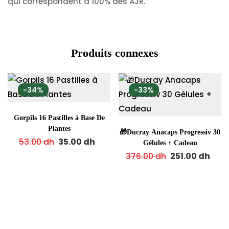
qui correspondent à 100% des AJR.
Produits connexes
-34%
-33%
Gorpils 16 Pastilles à Base De
Plantes
🎁Ducray Anacaps Progressiv 30
53.00
dh
35.00
dh
Gélules + Cadeau
376.00
dh
251.00
dh