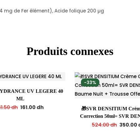
14 mg de Fer élément), Acide folique 200 µg
Produits connexes
-33%
YDRANCE UV LEGERE 40
ML
1.50
dh
161.00
dh
🎁SVR DENSITIUM Crème
Correction 50ml= SVR D
Baume Nuit + Trousse O
524.00
dh
350.00