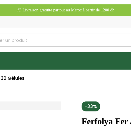
📦 Livraison gratuite partout au Maroc à partir de 1200 dh
e 30 Gélules
-33%
Ferfolya Fer 