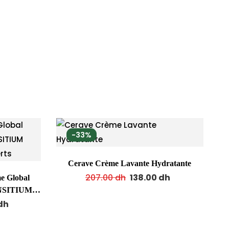
-33%
Cerave Crème Lavante Hydratante
207.00
dh
138.00
dh
 Global
ENSITIUM
fferts
dh