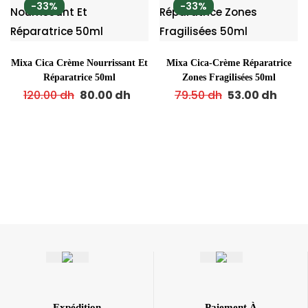
-33%
-33%
Mixa Cica Crème Nourrissant Et
Mixa Cica-Crème Réparatrice
Réparatrice 50ml
Zones Fragilisées 50ml
120.00
dh
80.00
dh
79.50
dh
53.00
dh
Expédition
Paiement À