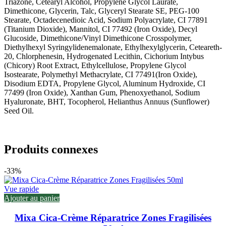
Triazone, Cetearyl Alcohol, Propylene Glycol Laurate,
Dimethicone, Glycerin, Talc, Glyceryl Stearate SE, PEG-100
Stearate, Octadecenedioic Acid, Sodium Polyacrylate, CI 77891
(Titanium Dioxide), Mannitol, CI 77492 (Iron Oxide), Decyl
Glucoside, Dimethicone/Vinyl Dimethicone Crosspolymer,
Diethylhexyl Syringylidenemalonate, Ethylhexylglycerin, Ceteareth-
20, Chlorphenesin, Hydrogenated Lecithin, Cichorium Intybus
(Chicory) Root Extract, Ethylcellulose, Propylene Glycol
Isostearate, Polymethyl Methacrylate, CI 77491(Iron Oxide),
Disodium EDTA, Propylene Glycol, Aluminum Hydroxide, CI
77499 (Iron Oxide), Xanthan Gum, Phenoxyethanol, Sodium
Hyaluronate, BHT, Tocopherol, Helianthus Annuus (Sunflower)
Seed Oil.
Produits connexes
-33%
Vue rapide
Ajouter au panier
Mixa Cica-Crème Réparatrice Zones Fragilisées