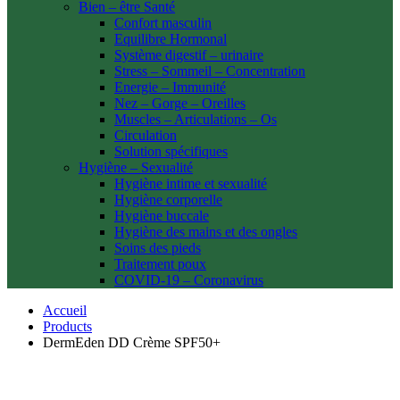
Bien – être Santé
Confort masculin
Equilibre Hormonal
Système digestif – urinaire
Stress – Sommeil – Concentration
Energie – Immunité
Nez – Gorge – Oreilles
Muscles – Articulations – Os
Circulation
Solution spécifiques
Hygiène – Sexualité
Hygiène intime et sexualité
Hygiène corporelle
Hygiène buccale
Hygiène des mains et des ongles
Soins des pieds
Traitement poux
COVID-19 – Coronavirus
Accueil
Products
DermEden DD Crème SPF50+