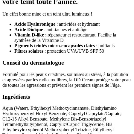
votre teint toute l’année.
Un effet bonne mine et un teint ultra lumineux !
Acide Hyaluronique
: anti-rides et hydratant
Acide Dioïque
: anti-taches et anti-âge
Vitamin D-like
: réparateur et restructurant. Facilite la
synthèse de la Vitamine D
Pigments teintés micro-encapsulés clairs
: unifiants
Filtres solaires
: protection UVA/UVB SPF 50
Conseil du dermatologue
Formulé pour les peaux citadines, soumises au stress, à la pollution
et agressées par les radicaux libres, la DD Cream protège votre peau
de toutes les agressions et prévient les premiers signes de l’âge.
Ingrédients
Aqua (Water), Ethylhexyl Methoxycinnamate, Diethylamino
Hydroxybenzoyl Hexyl Benzoate, Caprylyl Caprylate/Caprate,
C12-15 Alkyl Benzoate, Methylene Bis-Benzotriazolyl
Tetramethylbutylphenol, Caprylic/Capric Triglyceride, Bis-
Ethylhexyloxyphenol Methoxyphenyl Triazine, Ethylhexyl