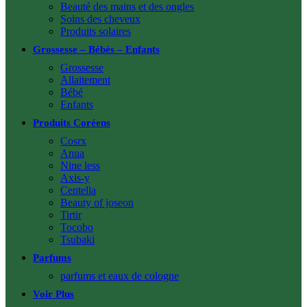
Beauté des mains et des ongles
Soins des cheveux
Produits solaires
Grossesse – Bébés – Enfants
Grossesse
Allaitement
Bébé
Enfants
Produits Coréens
Cosrx
Anua
Nine less
Axis-y
Centella
Beauty of joseon
Tirtir
Tocobo
Tsubaki
Parfums
parfums et eaux de cologne
Voir Plus