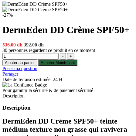
-27%
DermEden DD Crème SPF50+
Original
Current
536.00
dh
392.00
dh
price
price
30
personnes regardent ce produit en ce moment
Quantité
was:
is:
-
+
536.00 dh.
392.00 dh.
Ajouter au panier
Acheter Maintenant
Poser ma question
Partager
Date de livraison estimée: 24 H
Pour garantir la sécurité & de paiement sécurisé
Description
Description
DermEden DD Crème SPF50+
teinte
médium
texture non grasse qui ravivera