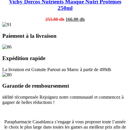
Vichy Dercos Nutrients Masque Nutri Protéines
250ml
Original
Current
255.00
dh
166.00
dh
price
price
was:
is:
255.00 dh.
166.00 dh.
Paiement à la livraison
Expédition rapide
La livraison est Gratuite Partout au Maroc à partir de 499dh
Garantie de remboursement
idélité récompensée Rejoignez notre communauté et commencez à
gagner de belles réductions !
Parapharmacie Casablanca s’engage à vous proposer toute l’année
le choix le plus large dans toutes les games au meilleur prix afin de