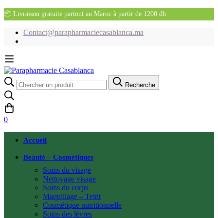
📦 Livraison gratuite partout au Maroc à partir de 1200 dh
Contact@parapharmaciecasablanca.ma
Recherche
Recherche
pour:
0
Accueil
Beauté – Cosmétiques
Soins du visage
Nettoyage visage
Soins du corps
Maquillage – Teint
Cosmétique nutritionnelle
Soins des lèvres