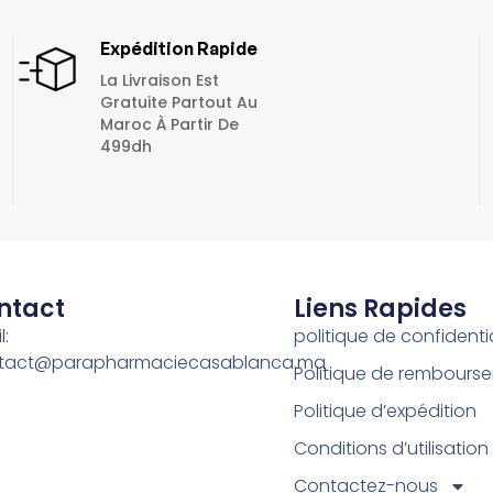
Expédition Rapide
La Livraison Est
Gratuite Partout Au
Maroc À Partir De
499dh
ntact
Liens Rapides
l:
politique de confidentia
tact@parapharmaciecasablanca.ma
Politique de rembours
Politique d’expédition
Conditions d’utilisation
Contactez-nous