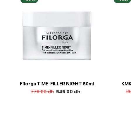
Filorga TIME-FILLER NIGHT 50ml
KMK 
779.00
dh
545.00
dh
1