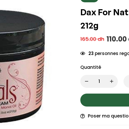
Dax For Nat
212g
110.00
165.00
dh
23
personnes rega
Quantité
Poser ma questi