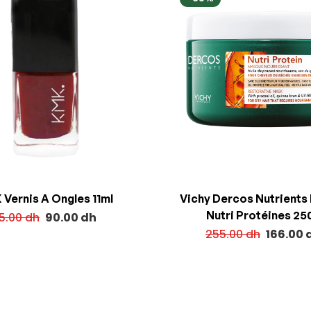
Vernis A Ongles 11ml
Vichy Dercos Nutrients
Nutri Protéines 25
35.00
dh
90.00
dh
255.00
dh
166.00