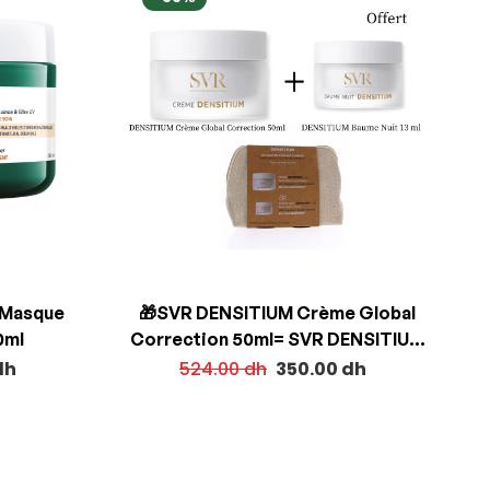
 Masque
🎁SVR DENSITIUM Crème Global
0ml
Correction 50ml= SVR DENSITIUM
Baume Nuit + Trousse Offerts
dh
524.00
dh
350.00
dh