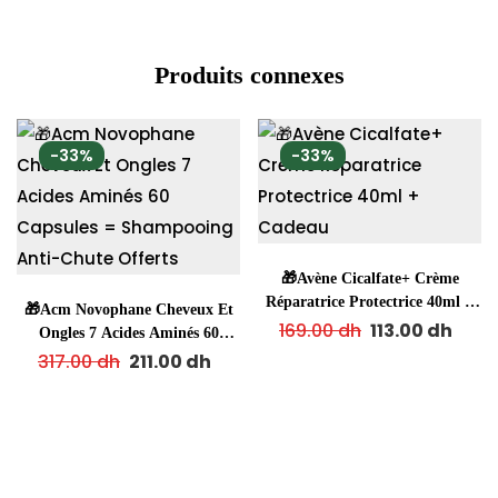
Produits connexes
-33%
-33%
🎁Avène Cicalfate+ Crème
Réparatrice Protectrice 40ml +
🎁Acm Novophane Cheveux Et
Cadeau
169.00
dh
113.00
dh
Ongles 7 Acides Aminés 60
Capsules = Shampooing Anti-
317.00
dh
211.00
dh
Chute Offerts