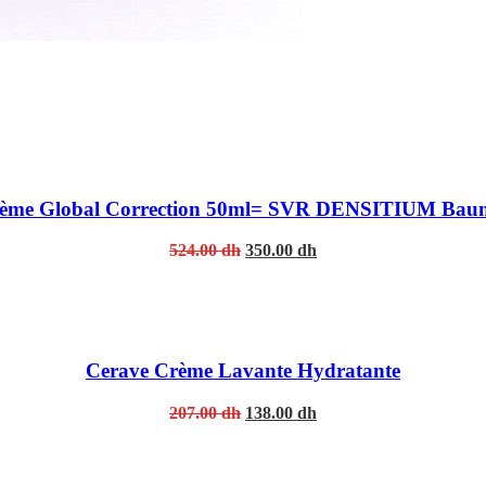
e Global Correction 50ml= SVR DENSITIUM Baume N
Original
Current
524.00
dh
350.00
dh
price
price
was:
is:
524.00 dh.
350.00 dh.
Cerave Crème Lavante Hydratante
Original
Current
207.00
dh
138.00
dh
price
price
was:
is:
207.00 dh.
138.00 dh.