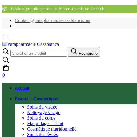
📦 Livraison gratuite partout au Maroc à partir de 1200 dh
Contact@parapharmaciecasablanca.ma
Recherche
Recherche
pour:
0
Accueil
Beauté – Cosmétiques
Soins du visage
Nettoyage visage
Soins du corps
Maquillage – Teint
Cosmétique nutritionnelle
Soins des lèvres