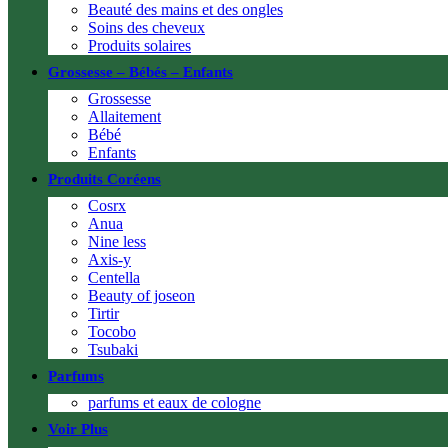
Beauté des mains et des ongles
Soins des cheveux
Produits solaires
Grossesse – Bébés – Enfants
Grossesse
Allaitement
Bébé
Enfants
Produits Coréens
Cosrx
Anua
Nine less
Axis-y
Centella
Beauty of joseon
Tirtir
Tocobo
Tsubaki
Parfums
parfums et eaux de cologne
Voir Plus