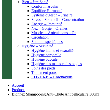
Bien – être Santé
Confort masculin
Equilibre Hormonal
Système digestif – urinaire
Stress – Sommeil – Concentration
Energie – Immunité
Nez – Gorge – Oreilles
Muscles – Articulations – Os
Circulation
Solution spécifiques
Hygiène – Sexualité
Hygiène intime et sexualité
Hygiène corporelle
Hygiène buccale
Hygiène des mains et des ongles
Soins des pieds
Traitement poux
COVID-19 – Coronavirus
Accueil
Products
Bionnex Shampooing Anti-Chute Antipelliculaire 300ml