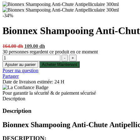
-34%
Bionnex Shampooing Anti-Chute
Original
Current
164.00
dh
109.00
dh
price
price
30
personnes regardent ce produit en ce moment
Quantité
was:
is:
-
+
164.00 dh.
109.00 dh.
Ajouter au panier
Acheter Maintenant
Poser ma question
Partager
Date de livraison estimée: 24 H
Pour garantir la sécurité & de paiement sécurisé
Description
Description
Bionnex Shampooing Anti-Chute Antipellic
DESCRIPTION: