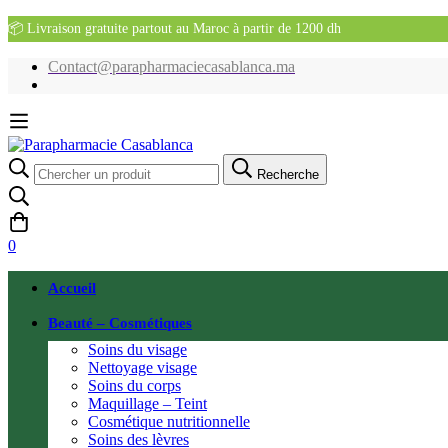
📦 Livraison gratuite partout au Maroc à partir de 1200 dh
Contact@parapharmaciecasablanca.ma
Recherche
Recherche
pour:
0
Accueil
Beauté – Cosmétiques
Soins du visage
Nettoyage visage
Soins du corps
Maquillage – Teint
Cosmétique nutritionnelle
Soins des lèvres