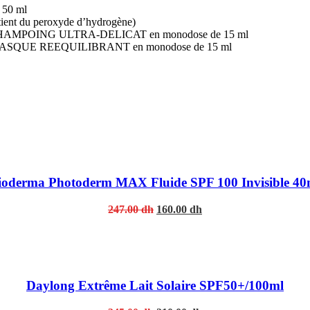
 50 ml
tient du peroxyde d’hydrogène)
AMPOING ULTRA-DELICAT en monodose de 15 ml
ASQUE REEQUILIBRANT en monodose de 15 ml
ioderma Photoderm MAX Fluide SPF 100 Invisible 40
Original
Current
247.00
dh
160.00
dh
price
price
was:
is:
247.00 dh.
160.00 dh.
Daylong Extrême Lait Solaire SPF50+/100ml