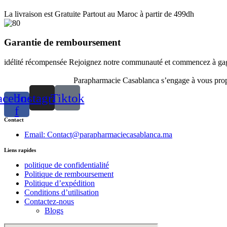
La livraison est Gratuite Partout au Maroc à partir de 499dh
Garantie de remboursement
idélité récompensée Rejoignez notre communauté et commencez à gagn
Parapharmacie Casablanca s’engage à vous propos
acebook-
Instagram
Tiktok
f
Contact
Email: Contact@parapharmaciecasablanca.ma
Liens rapides
politique de confidentialité
Politique de remboursement
Politique d’expédition
Conditions d’utilisation
Contactez-nous
Blogs