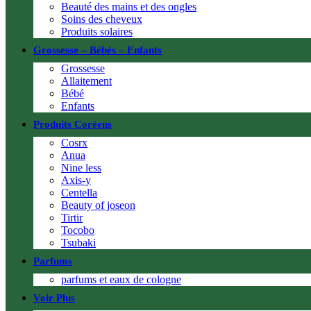
Beauté des mains et des ongles
Soins des cheveux
Produits solaires
Grossesse – Bébés – Enfants
Grossesse
Allaitement
Bébé
Enfants
Produits Coréens
Cosrx
Anua
Nine less
Axis-y
Centella
Beauty of joseon
Tirtir
Tocobo
Tsubaki
Parfums
parfums et eaux de cologne
Voir Plus