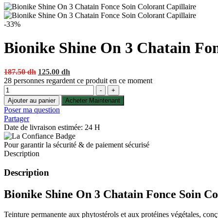
-33%
Bionike Shine On 3 Chatain Fon
Original
Current
187.50
dh
125.00
dh
price
price
28
personnes regardent ce produit en ce moment
Quantité
was:
is:
-
+
187.50 dh.
125.00 dh.
Ajouter au panier
Acheter Maintenant
Poser ma question
Partager
Date de livraison estimée: 24 H
Pour garantir la sécurité & de paiement sécurisé
Description
Description
Bionike Shine On 3 Chatain Fonce Soin Colo
Teinture permanente aux phytostérols et aux protéines végétales, conçu