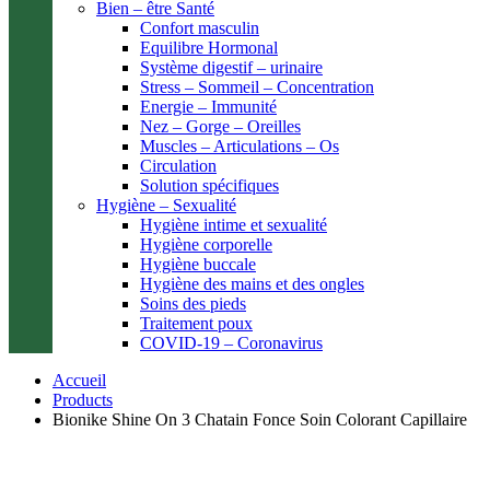
Bien – être Santé
Confort masculin
Equilibre Hormonal
Système digestif – urinaire
Stress – Sommeil – Concentration
Energie – Immunité
Nez – Gorge – Oreilles
Muscles – Articulations – Os
Circulation
Solution spécifiques
Hygiène – Sexualité
Hygiène intime et sexualité
Hygiène corporelle
Hygiène buccale
Hygiène des mains et des ongles
Soins des pieds
Traitement poux
COVID-19 – Coronavirus
Accueil
Products
Bionike Shine On 3 Chatain Fonce Soin Colorant Capillaire