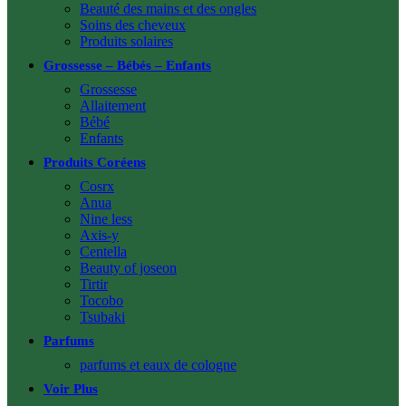
Beauté des mains et des ongles
Soins des cheveux
Produits solaires
Grossesse – Bébés – Enfants
Grossesse
Allaitement
Bébé
Enfants
Produits Coréens
Cosrx
Anua
Nine less
Axis-y
Centella
Beauty of joseon
Tirtir
Tocobo
Tsubaki
Parfums
parfums et eaux de cologne
Voir Plus