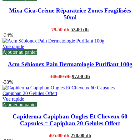
Mixa Cica-Crème Réparatrice Zones Fragilisées
50ml
Original
Current
79.50
dh
53.00
dh
price
price
-34%
was:
is:
79.50 dh.
53.00 dh.
Vue rapide
Ajouter au panier
Acm Sébionex Pain Dermatologie Purifiant 100g
Original
Current
146.00
dh
97.00
dh
price
price
-33%
was:
is:
146.00 dh.
97.00 dh.
Vue rapide
Ajouter au panier
Capiderma Capiphan Ongles Et Cheveux 60
Capsules = Capiphan 20 Gelules Offert
Original
Current
405.00
dh
270.00
dh