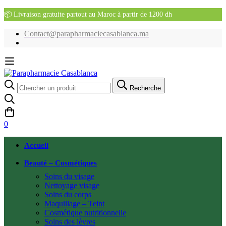
📦 Livraison gratuite partout au Maroc à partir de 1200 dh
Contact@parapharmaciecasablanca.ma
Recherche
Recherche
pour:
0
Accueil
Beauté – Cosmétiques
Soins du visage
Nettoyage visage
Soins du corps
Maquillage – Teint
Cosmétique nutritionnelle
Soins des lèvres