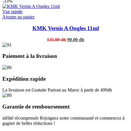
price
price
-33%
was:
is:
405.00 dh.
270.00 dh.
Vue rapide
This
Ajouter au panier
product
has
KMK Vernis A Ongles 11ml
multiple
variants.
Original
Current
135.00
dh
90.00
dh
The
price
price
options
was:
is:
may
135.00 dh.
90.00 dh.
Paiement à la livraison
be
chosen
on
the
Expédition rapide
product
page
La livraison est Gratuite Partout au Maroc à partir de 499dh
Garantie de remboursement
idélité récompensée Rejoignez notre communauté et commencez à
gagner de belles réductions !