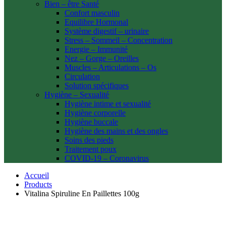
Bien – être Santé
Confort masculin
Equilibre Hormonal
Système digestif – urinaire
Stress – Sommeil – Concentration
Energie – Immunité
Nez – Gorge – Oreilles
Muscles – Articulations – Os
Circulation
Solution spécifiques
Hygiène – Sexualité
Hygiène intime et sexualité
Hygiène corporelle
Hygiène buccale
Hygiène des mains et des ongles
Soins des pieds
Traitement poux
COVID-19 – Coronavirus
Accueil
Products
Vitalina Spiruline En Paillettes 100g