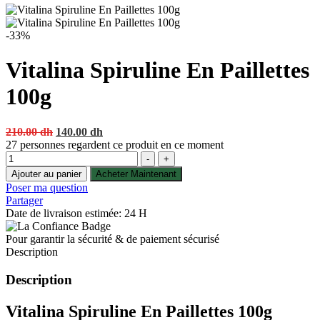
-33%
Vitalina Spiruline En Paillettes
100g
Original
Current
210.00
dh
140.00
dh
price
price
27
personnes regardent ce produit en ce moment
Quantité
was:
is:
-
+
210.00 dh.
140.00 dh.
Ajouter au panier
Acheter Maintenant
Poser ma question
Partager
Date de livraison estimée: 24 H
Pour garantir la sécurité & de paiement sécurisé
Description
Description
Vitalina Spiruline En Paillettes 100g