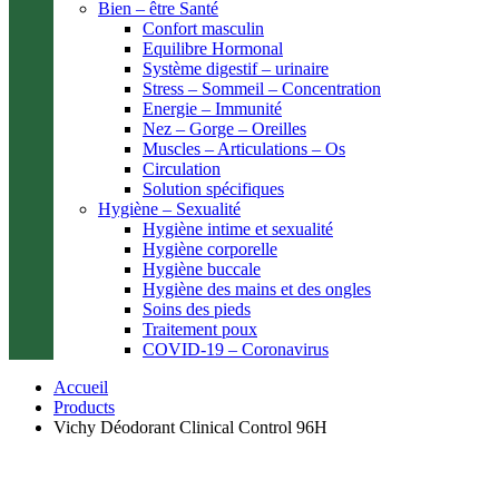
Bien – être Santé
Confort masculin
Equilibre Hormonal
Système digestif – urinaire
Stress – Sommeil – Concentration
Energie – Immunité
Nez – Gorge – Oreilles
Muscles – Articulations – Os
Circulation
Solution spécifiques
Hygiène – Sexualité
Hygiène intime et sexualité
Hygiène corporelle
Hygiène buccale
Hygiène des mains et des ongles
Soins des pieds
Traitement poux
COVID-19 – Coronavirus
Accueil
Products
Vichy Déodorant Clinical Control 96H