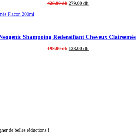
Original
Current
428.00
dh
279.00
dh
price
price
was:
is:
428.00 dh.
279.00 dh.
 Neogenic Shampoing Redensifiant Cheveux Clairsemés
Original
Current
198.00
dh
128.00
dh
price
price
was:
is:
198.00 dh.
128.00 dh.
er de belles réductions !