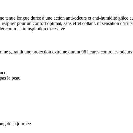
enue longue durée à une action anti-odeurs et anti-humidité grâce au zin
au respirer pour un confort optimal, sans effet collant, ni sensation d’i
tter contre la transpiration excessive.
e garantit une protection extrême durant 96 heures contre les odeurs et
ouce
pas la peau
ong de la journée.