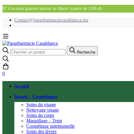
📦 Livraison gratuite partout au Maroc à partir de 1200 dh
Contact@parapharmaciecasablanca.ma
Recherche
Recherche
pour:
0
Accueil
Beauté – Cosmétiques
Soins du visage
Nettoyage visage
Soins du corps
Maquillage – Teint
Cosmétique nutritionnelle
Soins des lèvres