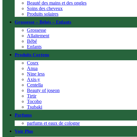
Beauté des mains et des ongles
Soins des cheveux
Produits solaires
Grossesse – Bébés – Enfants
Grossesse
Allaitement
Bébé
Enfants
Produits Coréens
Cosrx
Anua
Nine less
Axis-y
Centella
Beauty of joseon
Tirtir
Tocobo
Tsubaki
Parfums
parfums et eaux de cologne
Voir Plus