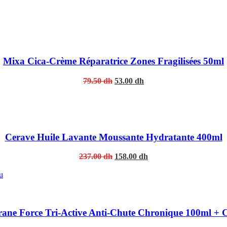
Mixa Cica-Crème Réparatrice Zones Fragilisées 50ml
Original
Current
79.50
dh
53.00
dh
price
price
was:
is:
79.50 dh.
53.00 dh.
Cerave Huile Lavante Moussante Hydratante 400ml
Original
Current
237.00
dh
158.00
dh
price
price
was:
is:
237.00 dh.
158.00 dh.
rane Force Tri-Active Anti-Chute Chronique 100ml + 