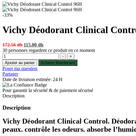
-33%
Vichy Déodorant Clinical Contr
Original
Current
172.56
dh
115.00
dh
price
price
30
personnes regardent ce produit en ce moment
Quantité
was:
is:
-
+
172.56 dh.
115.00 dh.
Ajouter au panier
Acheter Maintenant
Poser ma question
Partager
Date de livraison estimée: 24 H
Pour garantir la sécurité & de paiement sécurisé
Description
Description
Vichy Déodorant Clinical Control. Déodorant
peaux. contrôle les odeurs. absorbe l’humid