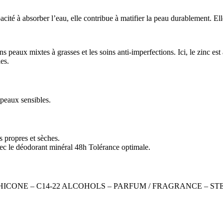
pacité à absorber l’eau, elle contribue à matifier la peau durablement. El
oins peaux mixtes à grasses et les soins anti-imperfections. Ici, le zinc 
les.
peaux sensibles.
es propres et sèches.
ec le
déodorant minéral 48h Tolérance optimale.
ONE – C14-22 ALCOHOLS – PARFUM / FRAGRANCE – STEA