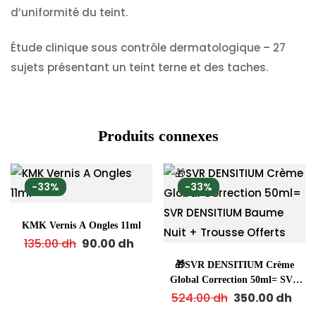
d’uniformité du teint.
Étude clinique sous contrôle dermatologique – 27
sujets présentant un teint terne et des taches.
Produits connexes
-33%
-33%
KMK Vernis A Ongles 11ml
135.00
dh
90.00
dh
🎁SVR DENSITIUM Crème
Global Correction 50ml= SVR
DENSITIUM Baume Nuit +
524.00
dh
350.00
dh
Trousse Offerts