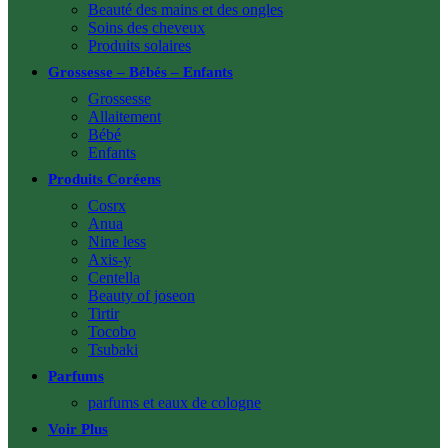
Beauté des mains et des ongles
Soins des cheveux
Produits solaires
Grossesse – Bébés – Enfants
Grossesse
Allaitement
Bébé
Enfants
Produits Coréens
Cosrx
Anua
Nine less
Axis-y
Centella
Beauty of joseon
Tirtir
Tocobo
Tsubaki
Parfums
parfums et eaux de cologne
Voir Plus