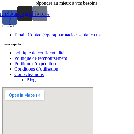
répondre au mieux à vos besoins.
acebook-
Instagram
Tiktok
f
Contact
Email: Contact@parapharmaciecasablanca.ma
Liens rapides
politique de confidentialité
Politique de remboursement
Politique d’expédition
Conditions d’utilisation
Contactez-nous
Blogs