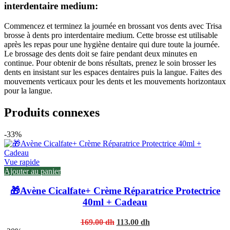
interdentaire medium:
Commencez et terminez la journée en brossant vos dents avec Trisa
brosse à dents pro interdentaire medium. Cette brosse est utilisable
après les repas pour une hygiène dentaire qui dure toute la journée.
Le brossage des dents doit se faire pendant deux minutes en
continue. Pour obtenir de bons résultats, prenez le soin brosser les
dents en insistant sur les espaces dentaires puis la langue. Faites des
mouvements verticaux pour les dents et les mouvements horizontaux
pour la langue.
Produits connexes
-33%
Vue rapide
Ajouter au panier
🎁Avène Cicalfate+ Crème Réparatrice Protectrice
40ml + Cadeau
Original
Current
169.00
dh
113.00
dh