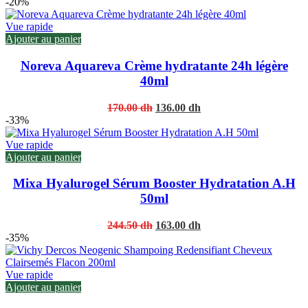
price
price
-20%
was:
is:
169.00 dh.
113.00 dh.
Vue rapide
Ajouter au panier
Noreva Aquareva Crème hydratante 24h légère
40ml
Original
Current
170.00
dh
136.00
dh
price
price
-33%
was:
is:
170.00 dh.
136.00 dh.
Vue rapide
Ajouter au panier
Mixa Hyalurogel Sérum Booster Hydratation A.H
50ml
Original
Current
244.50
dh
163.00
dh
price
price
-35%
was:
is:
244.50 dh.
163.00 dh.
Vue rapide
Ajouter au panier