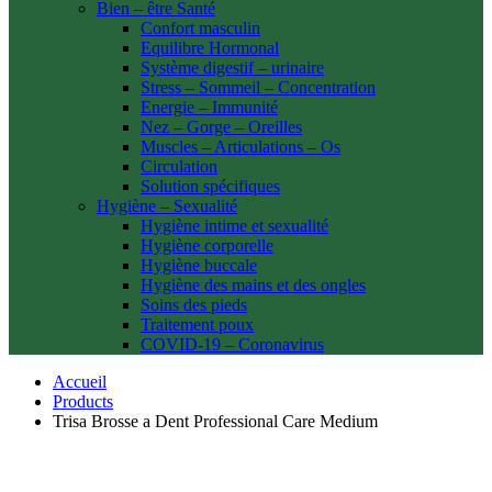
Bien – être Santé
Confort masculin
Equilibre Hormonal
Système digestif – urinaire
Stress – Sommeil – Concentration
Energie – Immunité
Nez – Gorge – Oreilles
Muscles – Articulations – Os
Circulation
Solution spécifiques
Hygiène – Sexualité
Hygiène intime et sexualité
Hygiène corporelle
Hygiène buccale
Hygiène des mains et des ongles
Soins des pieds
Traitement poux
COVID-19 – Coronavirus
Accueil
Products
Trisa Brosse a Dent Professional Care Medium