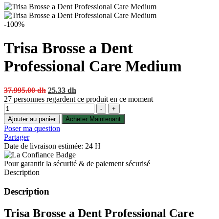
-100%
Trisa Brosse a Dent
Professional Care Medium
Original
Current
37.995.00
dh
25.33
dh
price
price
27
personnes regardent ce produit en ce moment
Quantité
was:
is:
-
+
37.995.00 dh.
25.33 dh.
Ajouter au panier
Acheter Maintenant
Poser ma question
Partager
Date de livraison estimée: 24 H
Pour garantir la sécurité & de paiement sécurisé
Description
Description
Trisa Brosse a Dent Professional Care