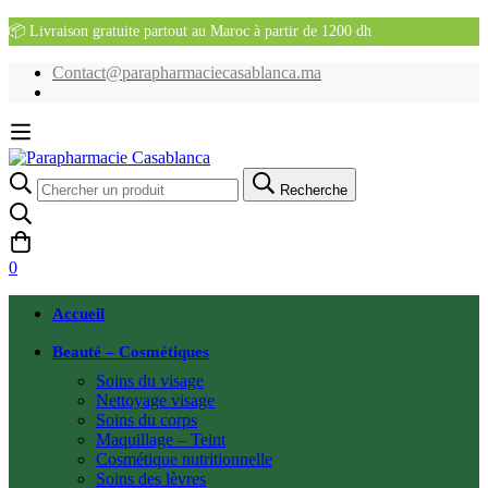
📦 Livraison gratuite partout au Maroc à partir de 1200 dh
Contact@parapharmaciecasablanca.ma
Recherche
Recherche
pour:
0
Accueil
Beauté – Cosmétiques
Soins du visage
Nettoyage visage
Soins du corps
Maquillage – Teint
Cosmétique nutritionnelle
Soins des lèvres