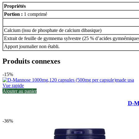
Propriétés
Portion :
1 comprimé
Calcium (issu de phosphate de calcium dibasique)
Extrait de feuille de gymnema sylvestre (25 % d’acides gymnémique
Apport journalier non établi.
Produits connexes
-15%
Vue rapide
Ajouter au panier
D-M
-36%