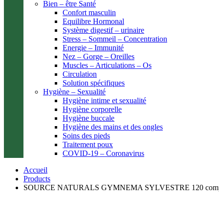
Bien – être Santé
Confort masculin
Equilibre Hormonal
Système digestif – urinaire
Stress – Sommeil – Concentration
Energie – Immunité
Nez – Gorge – Oreilles
Muscles – Articulations – Os
Circulation
Solution spécifiques
Hygiène – Sexualité
Hygiène intime et sexualité
Hygiène corporelle
Hygiène buccale
Hygiène des mains et des ongles
Soins des pieds
Traitement poux
COVID-19 – Coronavirus
Accueil
Products
SOURCE NATURALS GYMNEMA SYLVESTRE 120 comp