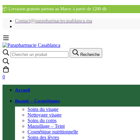
📦 Livraison gratuite partout au Maroc à partir de 1200 dh
Contact@parapharmaciecasablanca.ma
Recherche
Recherche
pour:
0
Accueil
Beauté – Cosmétiques
Soins du visage
Nettoyage visage
Soins du corps
Maquillage – Teint
Cosmétique nutritionnelle
Soins des lèvres