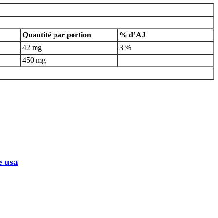
Quantité par portion
% d’AJ
42 mg
3 %
450 mg
 usa