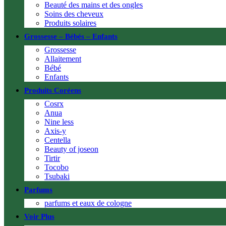
Beauté des mains et des ongles
Soins des cheveux
Produits solaires
Grossesse – Bébés – Enfants
Grossesse
Allaitement
Bébé
Enfants
Produits Coréens
Cosrx
Anua
Nine less
Axis-y
Centella
Beauty of joseon
Tirtir
Tocobo
Tsubaki
Parfums
parfums et eaux de cologne
Voir Plus