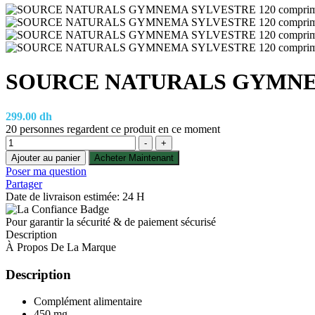
SOURCE NATURALS GYMNEM
299.00
dh
20
personnes regardent ce produit en ce moment
Quantité
-
+
Ajouter au panier
Acheter Maintenant
Poser ma question
Partager
Date de livraison estimée: 24 H
Pour garantir la sécurité & de paiement sécurisé
Description
À Propos De La Marque
Description
Complément alimentaire
450 mg