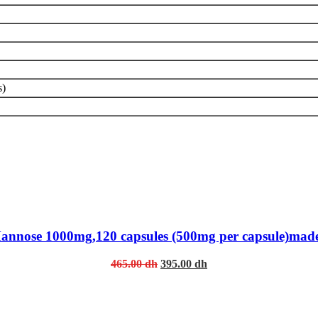
s)
annose 1000mg,120 capsules (500mg per capsule)made
Original
Current
465.00
dh
395.00
dh
price
price
was:
is:
465.00 dh.
395.00 dh.