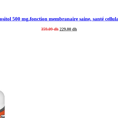
itol 500 mg,fonction membranaire saine, santé cellula
Original
Current
359.09
dh
229.00
dh
price
price
was:
is:
359.09 dh.
229.00 dh.