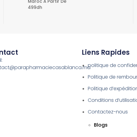
Maroc À Partir De
499dh
ntact
Liens Rapides
l:
politique de confiden
tact@parapharmaciecasablanca.ma
Politique de rembo
Politique d’expéditio
Conditions d’utilisat
Contactez-nous
Blogs