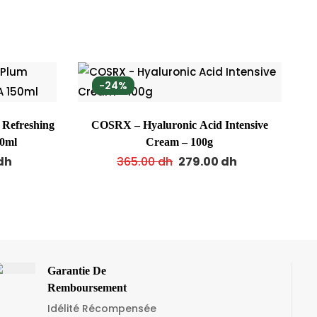
-24%
 Refreshing
COSRX – Hyaluronic Acid Intensive
0ml
Cream – 100g
dh
365.00
dh
279.00
dh
Garantie De
Remboursement
Idélité Récompensée