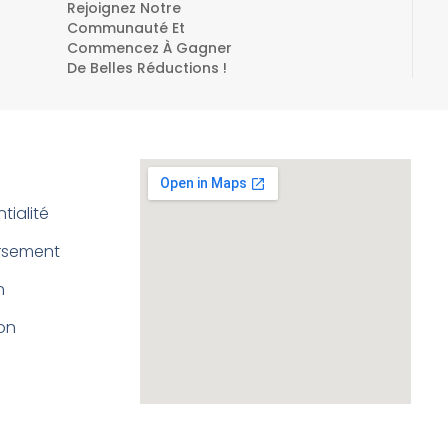
Rejoignez Notre
Communauté Et
Commencez À Gagner
De Belles Réductions !
tialité
ursement
n
ion