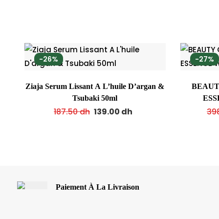
-26%
-27%
Ziaja Serum Lissant A L’huile D’argan &
BEAUT
Tsubaki 50ml
ESS
187.50
dh
139.00
dh
39
Paiement À La Livraison