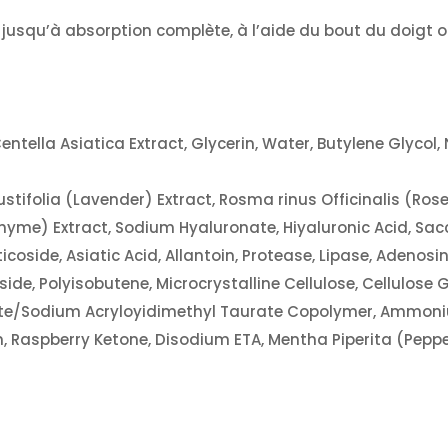
r jusqu’à absorption complète, à l’aide du bout du doigt 
entella Asiatica Extract, Glycerin, Water, Butylene Glycol
ustifolia (Lavender) Extract, Rosma rinus Officinalis (R
yme) Extract, Sodium Hyaluronate, Hiyaluronic Acid, Sacc
side, Asiatic Acid, Allantoin, Protease, Lipase, Adenosin
ide, Polyisobutene, Microcrystalline Cellulose, Cellulose 
te/Sodium Acryloyidimethyl Taurate Copolymer, Ammoni
rin, Raspberry Ketone, Disodium ETA, Mentha Piperita (Pepp