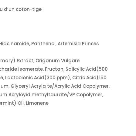
ou d’un coton-tige
, Niacinamide, Panthenol, Artemisia Princes
osemary) Extract, Origanum Vulgare
haride Isomerate, Fructan, Salicylic Acid(500
e, Lactobionic Acid(300 ppm), Citric Acid(150
Gum, Glyceryl Acryla te/Acrylic Acid Copolymer,
um Acryloyidimethyltaurate/VP Copolymer,
ermint) Oil, Limonene