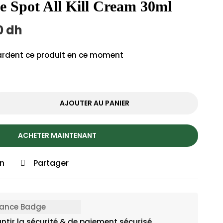
e Spot All Kill Cream 30ml
0
dh
rdent ce produit en ce moment
AJOUTER AU PANIER
ACHETER MAINTENANT
on
Partager
ntir la sécurité & de paiement sécurisé