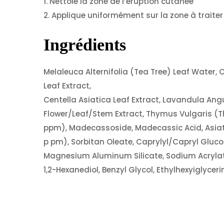
1. Nettoie la zone de l’éruption cutanée
2. Applique uniformément sur la zone à traite
Ingrédients
Melaleuca Alternifolia (Tea Tree) Leaf Water, C
Leaf Extract,
Centella Asiatica Leaf Extract, Lavandula Ang
Flower/Leaf/Stem Extract, Thymus Vulgaris (Th
ppm), Madecassoside, Madecassic Acid, Asiatico
p pm), Sorbitan Oleate, Caprylyl/Capryl Glucos
Magnesium Aluminum Silicate, Sodium Acryla
1,2-Hexanediol, Benzyl Glycol, Ethylhexyiglyce