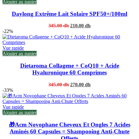
Ajouter au panier
Daylong Extrême Lait Solaire SPF50+/100ml
Original
Current
345.00
dh
210.00
dh
price
price
-22%
was:
is:
345.00 dh.
210.00 dh.
Vue rapide
Ajouter au panier
Dietaroma Collagene + CoQ10 + Acide
Hyaluronique 60 Comprimes
Original
Current
345.00
dh
270.00
dh
price
price
-33%
was:
is:
345.00 dh.
270.00 dh.
Vue rapide
Ajouter au panier
🎁Acm Novophane Cheveux Et Ongles 7 Acides
Aminés 60 Capsules = Shampooing Anti-Chute
Offerts