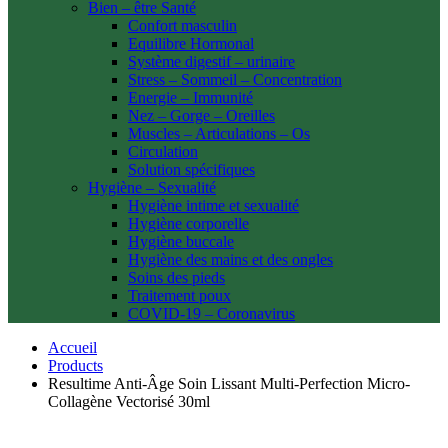
Bien – être Santé
Confort masculin
Equilibre Hormonal
Système digestif – urinaire
Stress – Sommeil – Concentration
Energie – Immunité
Nez – Gorge – Oreilles
Muscles – Articulations – Os
Circulation
Solution spécifiques
Hygiène – Sexualité
Hygiène intime et sexualité
Hygiène corporelle
Hygiène buccale
Hygiène des mains et des ongles
Soins des pieds
Traitement poux
COVID-19 – Coronavirus
Accueil
Products
Resultime Anti-Âge Soin Lissant Multi-Perfection Micro-
Collagène Vectorisé 30ml