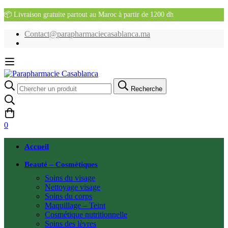
📦 Livraison gratuite partout au Maroc à partir de 1200 dh
Contact@parapharmaciecasablanca.ma
Recherche
Recherche
pour:
0
Accueil
Beauté – Cosmétiques
Soins du visage
Nettoyage visage
Soins du corps
Maquillage – Teint
Cosmétique nutritionnelle
Soins des lèvres