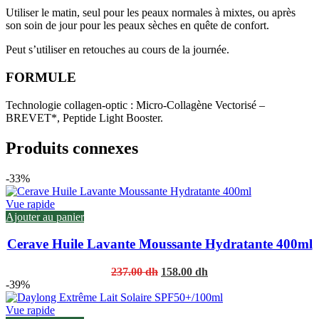
Utiliser le matin, seul pour les peaux normales à mixtes, ou après
son soin de jour pour les peaux sèches en quête de confort.
Peut s’utiliser en retouches au cours de la journée.
FORMULE
Technologie collagen-optic : Micro-Collagène Vectorisé –
BREVET*, Peptide Light Booster.
Produits connexes
-33%
Vue rapide
Ajouter au panier
Cerave Huile Lavante Moussante Hydratante 400ml
Original
Current
237.00
dh
158.00
dh
price
price
-39%
was:
is:
237.00 dh.
158.00 dh.
Vue rapide