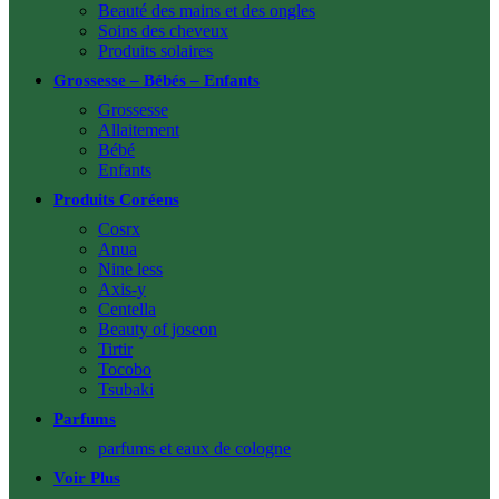
Beauté des mains et des ongles
Soins des cheveux
Produits solaires
Grossesse – Bébés – Enfants
Grossesse
Allaitement
Bébé
Enfants
Produits Coréens
Cosrx
Anua
Nine less
Axis-y
Centella
Beauty of joseon
Tirtir
Tocobo
Tsubaki
Parfums
parfums et eaux de cologne
Voir Plus