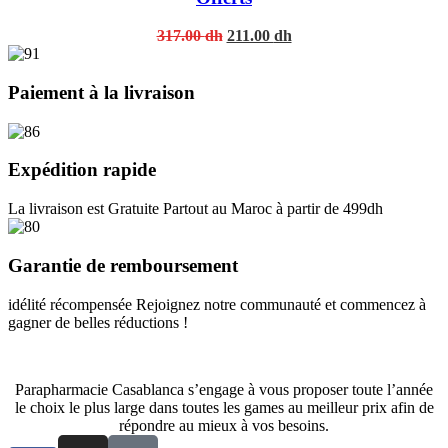
Original
Current
317.00
dh
211.00
dh
price
price
was:
is:
317.00 dh.
211.00 dh.
Paiement à la livraison
Expédition rapide
La livraison est Gratuite Partout au Maroc à partir de 499dh
Garantie de remboursement
idélité récompensée Rejoignez notre communauté et commencez à
gagner de belles réductions !
Parapharmacie Casablanca s’engage à vous proposer toute l’année
le choix le plus large dans toutes les games au meilleur prix afin de
répondre au mieux à vos besoins.