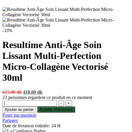
-33%
Resultime Anti-Âge Soin
Lissant Multi-Perfection
Micro-Collagène Vectorisé
30ml
Original
Current
615.00
dh
410.00
dh
price
price
23
personnes regardent ce produit en ce moment
Quantité
was:
is:
-
+
615.00 dh.
410.00 dh.
Ajouter au panier
Acheter Maintenant
Poser ma question
Partager
Date de livraison estimée: 24 H