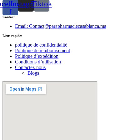
acebook-
Instagram
Tiktok
f
Contact
Email: Contact@parapharmaciecasablanca.ma
Liens rapides
politique de confidentialité
Politique de remboursement
Politique d’expédition
Conditions d’utilisation
Contactez-nous
Blogs