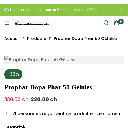
📦 Livraison gratuite partout au Maroc à partir de 1200 dh
0
Accueil
Products
Prophar Dopa Phar 50 Gélules
-33%
Prophar Dopa Phar 50 Gélules
330.00
dh
220.00
dh
21
personnes regardent ce produit en ce moment
Quantité