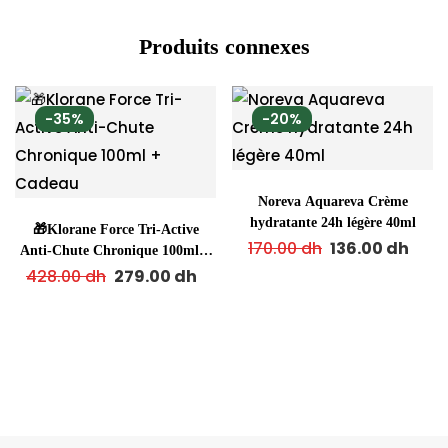
Produits connexes
-35%
-20%
Noreva Aquareva Crème
hydratante 24h légère 40ml
🎁Klorane Force Tri-Active
170.00
dh
136.00
dh
Anti-Chute Chronique 100ml +
Cadeau
428.00
dh
279.00
dh