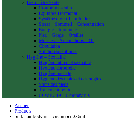
Bien – être Santé
Confort masculin
Equilibre Hormonal
Système digestif – urinaire
Stress – Sommeil – Concentration
Energie – Immunité
Nez – Gorge – Oreilles
Muscles – Articulations – Os
Circulation
Solution spécifiques
Hygiène – Sexualité
Hygiène intime et sexualité
Hygiène corporelle
Hygiène buccale
Hygiène des mains et des ongles
Soins des pieds
Traitement poux
COVID-19 – Coronavirus
Accueil
Products
pink hair body mist cucumber 236ml