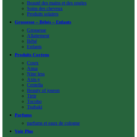
Beauté des mains et des ongles
Soins des cheveux
Produits solaires
Grossesse – Bébés – Enfants
Grossesse
Allaitement
Bébé
Enfants
Produits Coréens
Cosrx
Anua
Nine less
Axis-y
Centella
Beauty of joseon
Tirtir
Tocobo
Tsubaki
Parfums
parfums et eaux de cologne
Voir Plus