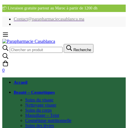
📦 Livraison gratuite partout au Maroc à partir de 1200 dh
Contact@parapharmaciecasablanca.ma
Recherche
Recherche
pour:
0
Accueil
Beauté – Cosmétiques
Soins du visage
Nettoyage visage
Soins du corps
Maquillage – Teint
Cosmétique nutritionnelle
Soins des lèvres