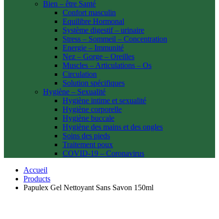
Bien – être Santé
Confort masculin
Equilibre Hormonal
Système digestif – urinaire
Stress – Sommeil – Concentration
Energie – Immunité
Nez – Gorge – Oreilles
Muscles – Articulations – Os
Circulation
Solution spécifiques
Hygiène – Sexualité
Hygiène intime et sexualité
Hygiène corporelle
Hygiène buccale
Hygiène des mains et des ongles
Soins des pieds
Traitement poux
COVID-19 – Coronavirus
Accueil
Products
Papulex Gel Nettoyant Sans Savon 150ml