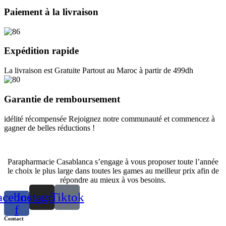
was:
is:
237.00 dh.
158.00 dh.
Paiement à la livraison
Expédition rapide
La livraison est Gratuite Partout au Maroc à partir de 499dh
Garantie de remboursement
idélité récompensée Rejoignez notre communauté et commencez à
gagner de belles réductions !
Parapharmacie Casablanca s’engage à vous proposer toute l’année
le choix le plus large dans toutes les games au meilleur prix afin de
répondre au mieux à vos besoins.
acebook-
Instagram
Tiktok
f
Contact