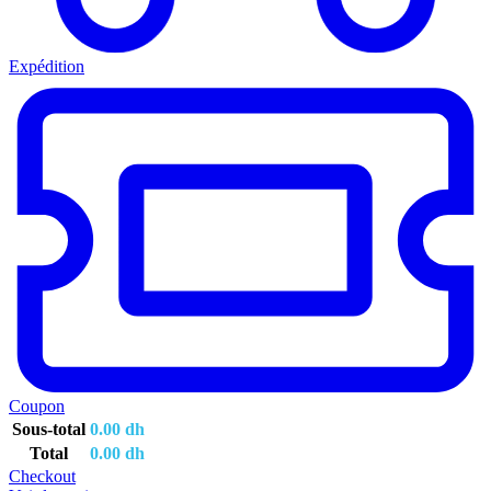
Expédition
Coupon
Sous-total
0.00
dh
Total
0.00
dh
Checkout