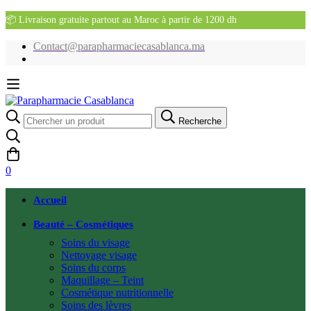
📦 Livraison gratuite partout au Maroc à partir de 1200 dh
Contact@parapharmaciecasablanca.ma
Recherche
Recherche
pour:
0
Accueil
Beauté – Cosmétiques
Soins du visage
Nettoyage visage
Soins du corps
Maquillage – Teint
Cosmétique nutritionnelle
Soins des lèvres