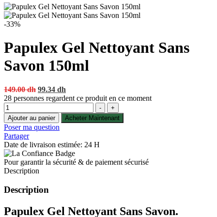
-33%
Papulex Gel Nettoyant Sans
Savon 150ml
Original
Current
149.00
dh
99.34
dh
price
price
28
personnes regardent ce produit en ce moment
Quantité
was:
is:
-
+
149.00 dh.
99.34 dh.
Ajouter au panier
Acheter Maintenant
Poser ma question
Partager
Date de livraison estimée: 24 H
Pour garantir la sécurité & de paiement sécurisé
Description
Description
Papulex Gel Nettoyant Sans Savon.