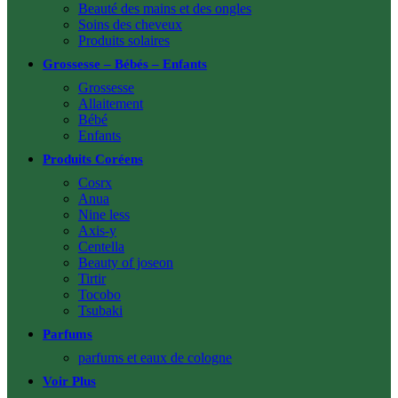
Beauté des mains et des ongles
Soins des cheveux
Produits solaires
Grossesse – Bébés – Enfants
Grossesse
Allaitement
Bébé
Enfants
Produits Coréens
Cosrx
Anua
Nine less
Axis-y
Centella
Beauty of joseon
Tirtir
Tocobo
Tsubaki
Parfums
parfums et eaux de cologne
Voir Plus