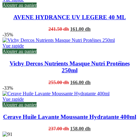
Ajouter au panier
AVENE HYDRANCE UV LEGERE 40 ML
Original
Current
241.50
dh
161.00
dh
price
price
-35%
was:
is:
241.50 dh.
161.00 dh.
Vue rapide
Ajouter au panier
Vichy Dercos Nutrients Masque Nutri Protéines
250ml
Original
Current
255.00
dh
166.00
dh
price
price
-33%
was:
is:
255.00 dh.
166.00 dh.
Vue rapide
Ajouter au panier
Cerave Huile Lavante Moussante Hydratante 400ml
Original
Current
237.00
dh
158.00
dh
price
price