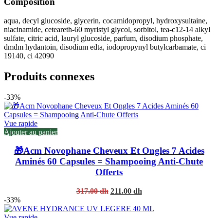
Composition
aqua, decyl glucoside, glycerin, cocamidopropyl, hydroxysultaine,
niacinamide, ceteareth-60 myristyl glycol, sorbitol, tea-c12-14 alkyl
sulfate, citric acid, lauryl glucoside, parfum, disodium phosphate,
dmdm hydantoin, disodium edta, iodopropynyl butylcarbamate, ci
19140, ci 42090
Produits connexes
-33%
Vue rapide
Ajouter au panier
🎁Acm Novophane Cheveux Et Ongles 7 Acides
Aminés 60 Capsules = Shampooing Anti-Chute
Offerts
Original
Current
317.00
dh
211.00
dh
price
price
-33%
was:
is:
317.00 dh.
211.00 dh.
Vue rapide