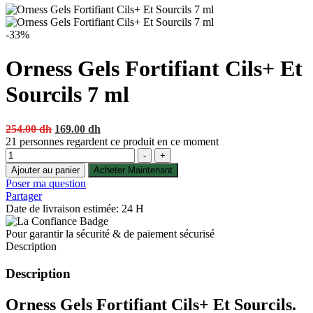
-33%
Orness Gels Fortifiant Cils+ Et
Sourcils 7 ml
Original
Current
254.00
dh
169.00
dh
price
price
21
personnes regardent ce produit en ce moment
Quantité
was:
is:
-
+
254.00 dh.
169.00 dh.
Ajouter au panier
Acheter Maintenant
Poser ma question
Partager
Date de livraison estimée: 24 H
Pour garantir la sécurité & de paiement sécurisé
Description
Description
Orness Gels Fortifiant Cils+ Et Sourcils.