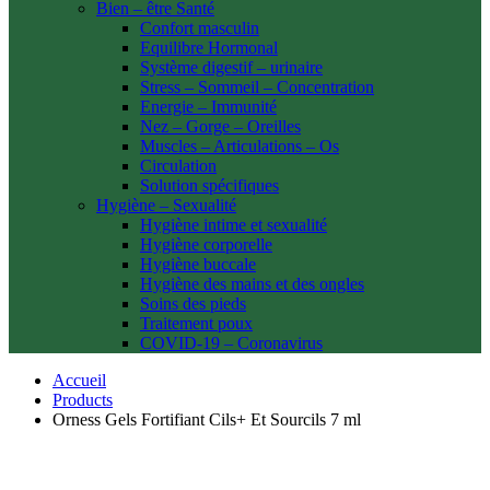
Bien – être Santé
Confort masculin
Equilibre Hormonal
Système digestif – urinaire
Stress – Sommeil – Concentration
Energie – Immunité
Nez – Gorge – Oreilles
Muscles – Articulations – Os
Circulation
Solution spécifiques
Hygiène – Sexualité
Hygiène intime et sexualité
Hygiène corporelle
Hygiène buccale
Hygiène des mains et des ongles
Soins des pieds
Traitement poux
COVID-19 – Coronavirus
Accueil
Products
Orness Gels Fortifiant Cils+ Et Sourcils 7 ml