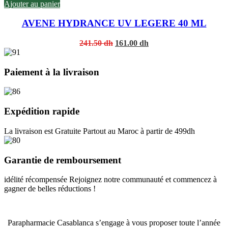
Ajouter au panier
AVENE HYDRANCE UV LEGERE 40 ML
Original
Current
241.50
dh
161.00
dh
price
price
was:
is:
241.50 dh.
161.00 dh.
Paiement à la livraison
Expédition rapide
La livraison est Gratuite Partout au Maroc à partir de 499dh
Garantie de remboursement
idélité récompensée Rejoignez notre communauté et commencez à
gagner de belles réductions !
Parapharmacie Casablanca s’engage à vous proposer toute l’année