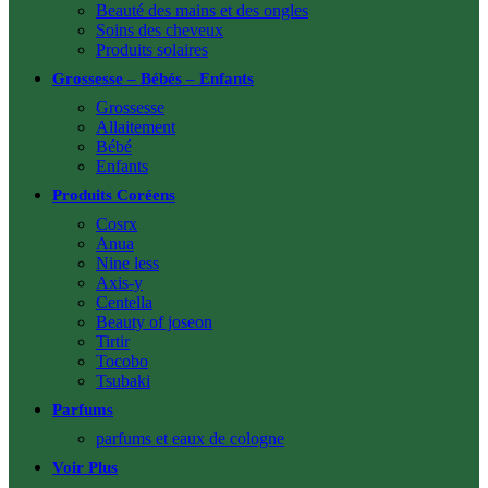
Beauté des mains et des ongles
Soins des cheveux
Produits solaires
Grossesse – Bébés – Enfants
Grossesse
Allaitement
Bébé
Enfants
Produits Coréens
Cosrx
Anua
Nine less
Axis-y
Centella
Beauty of joseon
Tirtir
Tocobo
Tsubaki
Parfums
parfums et eaux de cologne
Voir Plus