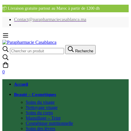
📦 Livraison gratuite partout au Maroc à partir de 1200 dh
Contact@parapharmaciecasablanca.ma
Recherche
Recherche
pour:
0
Accueil
Beauté – Cosmétiques
Soins du visage
Nettoyage visage
Soins du corps
Maquillage – Teint
Cosmétique nutritionnelle
Soins des lèvres