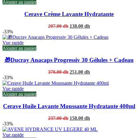
Ajouter au panier
Cerave Crème Lavante Hydratante
Original
Current
207.00
dh
138.00
dh
price
price
-33%
was:
is:
207.00 dh.
138.00 dh.
Vue rapide
Ajouter au panier
🎁Ducray Anacaps Progressiv 30 Gélules + Cadeau
Original
Current
376.00
dh
251.00
dh
price
price
-33%
was:
is:
376.00 dh.
251.00 dh.
Vue rapide
Ajouter au panier
Cerave Huile Lavante Moussante Hydratante 400ml
Original
Current
237.00
dh
158.00
dh
price
price
-33%
was:
is:
237.00 dh.
158.00 dh.
Vue rapide