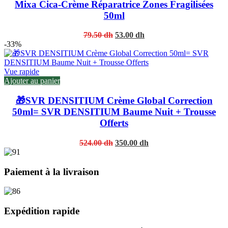
Mixa Cica-Crème Réparatrice Zones Fragilisées
50ml
Original
Current
79.50
dh
53.00
dh
price
price
-33%
was:
is:
79.50 dh.
53.00 dh.
Vue rapide
Ajouter au panier
🎁SVR DENSITIUM Crème Global Correction
50ml= SVR DENSITIUM Baume Nuit + Trousse
Offerts
Original
Current
524.00
dh
350.00
dh
price
price
was:
is:
524.00 dh.
350.00 dh.
Paiement à la livraison
Expédition rapide