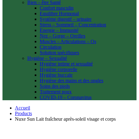
Bien – être Santé
Confort masculin
Equilibre Hormonal
Système digestif – urinaire
Stress – Sommeil – Concentration
Energie – Immunité
Nez – Gorge – Oreilles
Muscles – Articulations – Os
Circulation
Solution spécifiques
Hygiène – Sexualité
Hygiène intime et sexualité
Hygiène corporelle
Hygiène buccale
Hygiène des mains et des ongles
Soins des pieds
Traitement poux
COVID-19 – Coronavirus
Accueil
Products
Nuxe Sun Lait fraîcheur après-soleil visage et corps