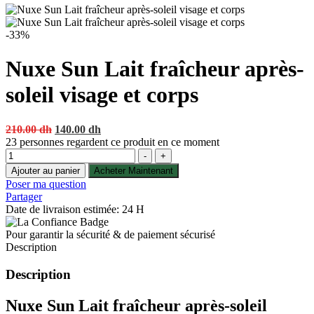
-33%
Nuxe Sun Lait fraîcheur après-
soleil visage et corps
Original
Current
210.00
dh
140.00
dh
price
price
23
personnes regardent ce produit en ce moment
Quantité
was:
is:
-
+
210.00 dh.
140.00 dh.
Ajouter au panier
Acheter Maintenant
Poser ma question
Partager
Date de livraison estimée: 24 H
Pour garantir la sécurité & de paiement sécurisé
Description
Description
Nuxe Sun Lait fraîcheur après-soleil