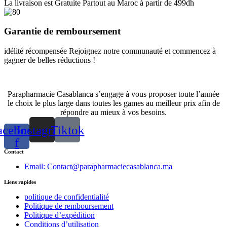
La livraison est Gratuite Partout au Maroc à partir de 499dh
Garantie de remboursement
idélité récompensée Rejoignez notre communauté et commencez à
gagner de belles réductions !
Parapharmacie Casablanca s’engage à vous proposer toute l’année
le choix le plus large dans toutes les games au meilleur prix afin de
répondre au mieux à vos besoins.
acebook-
Instagram
Tiktok
f
Contact
Email: Contact@parapharmaciecasablanca.ma
Liens rapides
politique de confidentialité
Politique de remboursement
Politique d’expédition
Conditions d’utilisation