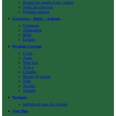
Beauté des mains et des ongles
Soins des cheveux
Produits solaires
Grossesse – Bébés – Enfants
Grossesse
Allaitement
Bébé
Enfants
Produits Coréens
Cosrx
Anua
Nine less
Axis-y
Centella
Beauty of joseon
Tirtir
Tocobo
Tsubaki
Parfums
parfums et eaux de cologne
Voir Plus