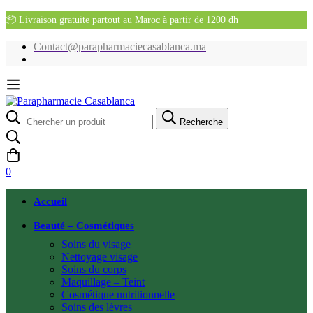
📦 Livraison gratuite partout au Maroc à partir de 1200 dh
Contact@parapharmaciecasablanca.ma
Recherche
Recherche
pour:
0
Accueil
Beauté – Cosmétiques
Soins du visage
Nettoyage visage
Soins du corps
Maquillage – Teint
Cosmétique nutritionnelle
Soins des lèvres