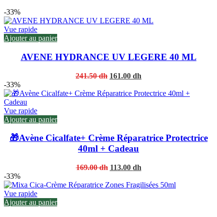
-33%
Vue rapide
Ajouter au panier
AVENE HYDRANCE UV LEGERE 40 ML
Original
Current
241.50
dh
161.00
dh
price
price
-33%
was:
is:
241.50 dh.
161.00 dh.
Vue rapide
Ajouter au panier
🎁Avène Cicalfate+ Crème Réparatrice Protectrice
40ml + Cadeau
Original
Current
169.00
dh
113.00
dh
price
price
-33%
was:
is:
169.00 dh.
113.00 dh.
Vue rapide
Ajouter au panier