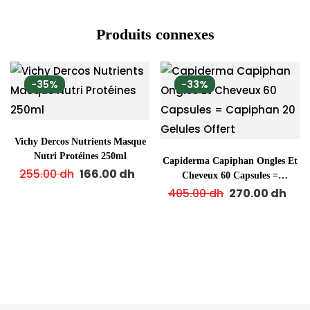
Produits connexes
-35%
-33%
Vichy Dercos Nutrients Masque
Nutri Protéines 250ml
Capiderma Capiphan Ongles Et
255.00
dh
166.00
dh
Cheveux 60 Capsules =
Capiphan 20 Gelules Offert
405.00
dh
270.00
dh