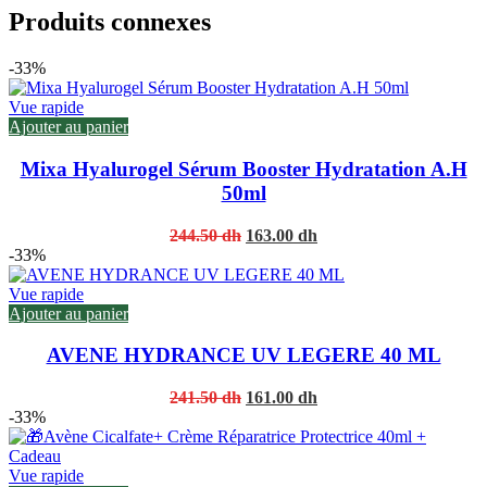
Produits connexes
-33%
Vue rapide
Ajouter au panier
Mixa Hyalurogel Sérum Booster Hydratation A.H
50ml
Original
Current
244.50
dh
163.00
dh
price
price
-33%
was:
is:
244.50 dh.
163.00 dh.
Vue rapide
Ajouter au panier
AVENE HYDRANCE UV LEGERE 40 ML
Original
Current
241.50
dh
161.00
dh
price
price
-33%
was:
is:
241.50 dh.
161.00 dh.
Vue rapide