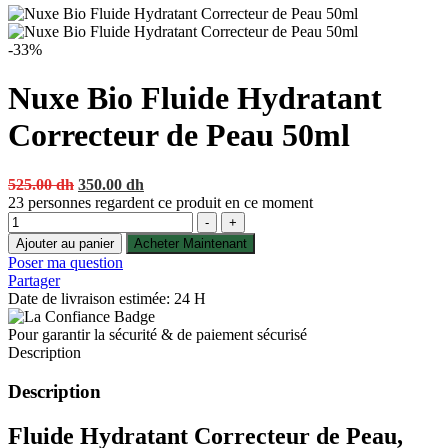
-33%
Nuxe Bio Fluide Hydratant
Correcteur de Peau 50ml
Original
Current
525.00
dh
350.00
dh
price
price
23
personnes regardent ce produit en ce moment
Quantité
was:
is:
-
+
525.00 dh.
350.00 dh.
Ajouter au panier
Acheter Maintenant
Poser ma question
Partager
Date de livraison estimée: 24 H
Pour garantir la sécurité & de paiement sécurisé
Description
Description
Fluide Hydratant Correcteur de Peau,