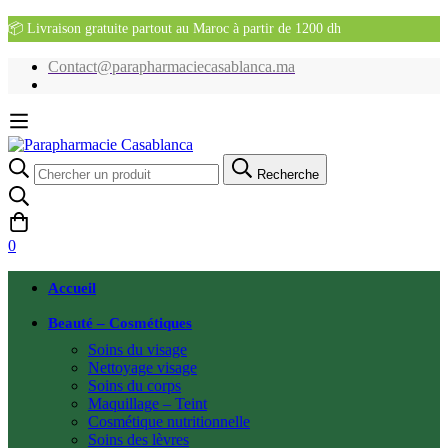
📦 Livraison gratuite partout au Maroc à partir de 1200 dh
Contact@parapharmaciecasablanca.ma
Recherche
Recherche
pour:
0
Accueil
Beauté – Cosmétiques
Soins du visage
Nettoyage visage
Soins du corps
Maquillage – Teint
Cosmétique nutritionnelle
Soins des lèvres