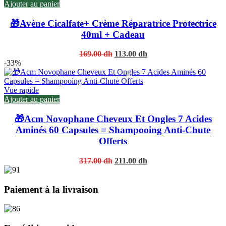
Ajouter au panier
🎁Avène Cicalfate+ Crème Réparatrice Protectrice
40ml + Cadeau
Original
Current
169.00
dh
113.00
dh
price
price
-33%
was:
is:
169.00 dh.
113.00 dh.
Vue rapide
Ajouter au panier
🎁Acm Novophane Cheveux Et Ongles 7 Acides
Aminés 60 Capsules = Shampooing Anti-Chute
Offerts
Original
Current
317.00
dh
211.00
dh
price
price
was:
is:
317.00 dh.
211.00 dh.
Paiement à la livraison