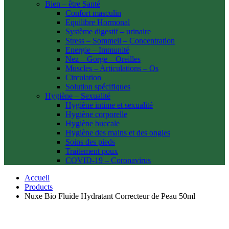
Bien – être Santé
Confort masculin
Equilibre Hormonal
Système digestif – urinaire
Stress – Sommeil – Concentration
Energie – Immunité
Nez – Gorge – Oreilles
Muscles – Articulations – Os
Circulation
Solution spécifiques
Hygiène – Sexualité
Hygiène intime et sexualité
Hygiène corporelle
Hygiène buccale
Hygiène des mains et des ongles
Soins des pieds
Traitement poux
COVID-19 – Coronavirus
Accueil
Products
Nuxe Bio Fluide Hydratant Correcteur de Peau 50ml