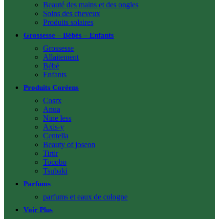
Beauté des mains et des ongles
Soins des cheveux
Produits solaires
Grossesse – Bébés – Enfants
Grossesse
Allaitement
Bébé
Enfants
Produits Coréens
Cosrx
Anua
Nine less
Axis-y
Centella
Beauty of joseon
Tirtir
Tocobo
Tsubaki
Parfums
parfums et eaux de cologne
Voir Plus