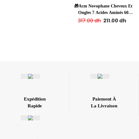
🎁Acm Novophane Cheveux Et
Ongles 7 Acides Aminés 60
Capsules = Shampooing Anti-
317.00
dh
211.00
dh
Chute Offerts
Expédition
Paiement À
Rapide
La Livraison