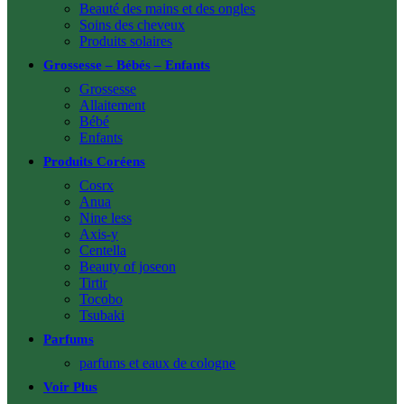
Beauté des mains et des ongles
Soins des cheveux
Produits solaires
Grossesse – Bébés – Enfants
Grossesse
Allaitement
Bébé
Enfants
Produits Coréens
Cosrx
Anua
Nine less
Axis-y
Centella
Beauty of joseon
Tirtir
Tocobo
Tsubaki
Parfums
parfums et eaux de cologne
Voir Plus