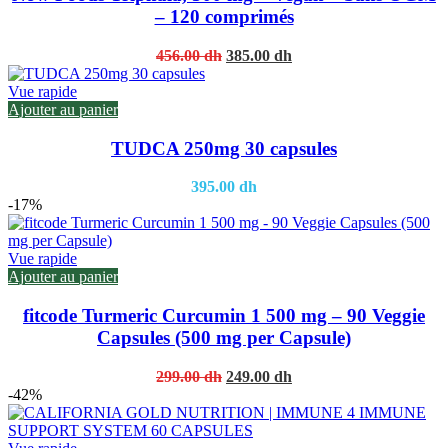
– 120 comprimés
Original
Current
456.00
dh
385.00
dh
price
price
was:
is:
Vue rapide
456.00 dh.
385.00 dh.
Ajouter au panier
TUDCA 250mg 30 capsules
395.00
dh
-17%
Vue rapide
Ajouter au panier
fitcode Turmeric Curcumin 1 500 mg – 90 Veggie
Capsules (500 mg per Capsule)
Original
Current
299.00
dh
249.00
dh
price
price
-42%
was:
is:
299.00 dh.
249.00 dh.