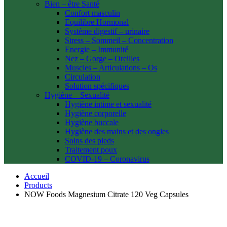
Bien – être Santé
Confort masculin
Equilibre Hormonal
Système digestif – urinaire
Stress – Sommeil – Concentration
Energie – Immunité
Nez – Gorge – Oreilles
Muscles – Articulations – Os
Circulation
Solution spécifiques
Hygiène – Sexualité
Hygiène intime et sexualité
Hygiène corporelle
Hygiène buccale
Hygiène des mains et des ongles
Soins des pieds
Traitement poux
COVID-19 – Coronavirus
Accueil
Products
NOW Foods Magnesium Citrate 120 Veg Capsules