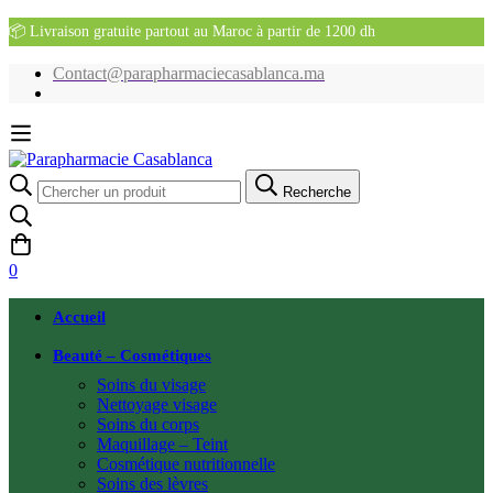
📦 Livraison gratuite partout au Maroc à partir de 1200 dh
Contact@parapharmaciecasablanca.ma
Recherche
Recherche
pour:
0
Accueil
Beauté – Cosmétiques
Soins du visage
Nettoyage visage
Soins du corps
Maquillage – Teint
Cosmétique nutritionnelle
Soins des lèvres