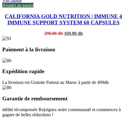
Vue rapide
Ajouter au panier
CALIFORNIA GOLD NUTRITION | IMMUNE 4
IMMUNE SUPPORT SYSTEM 60 CAPSULES
Original
Current
290.00
dh
169.00
dh
price
price
was:
is:
290.00 dh.
169.00 dh.
Paiement à la livraison
Expédition rapide
La livraison est Gratuite Partout au Maroc à partir de 499dh
Garantie de remboursement
idélité récompensée Rejoignez notre communauté et commencez à
gagner de belles réductions !