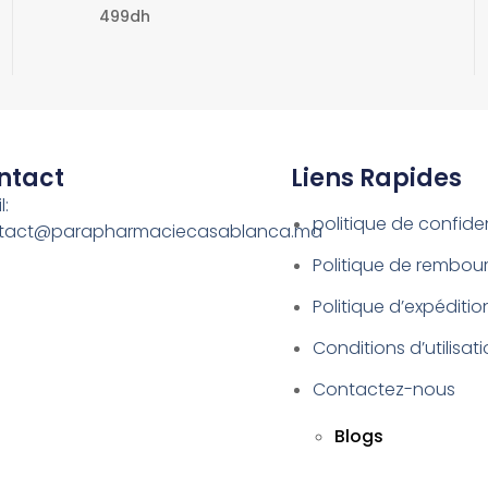
499dh
ntact
Liens Rapides
l:
politique de confiden
tact@parapharmaciecasablanca.ma
Politique de rembo
Politique d’expéditio
Conditions d’utilisat
Contactez-nous
Blogs