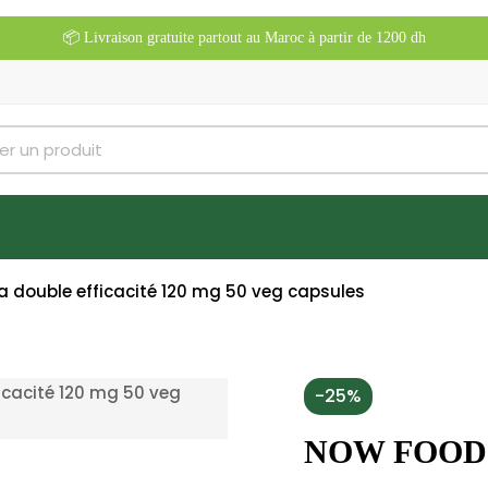
📦 Livraison gratuite partout au Maroc à partir de 1200 dh
 double efficacité 120 mg 50 veg capsules
-25%
NOW FOODS 