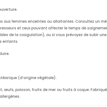
ouverture.
pas aux femmes enceintes ou allaitantes. Consultez un m
presseurs et ceux pouvant affecter le temps de saignemen
es de la coagulation), ou si vous prévoyez de subir une i
s enfants.
duire.
stéarique (d’origine végétale).
ait, œufs, poisson, fruits de mer ou fruits à coque. Fabriq
allergènes.