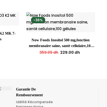
-36%
s
Now Foods Inositol 500 mg,fonction
membranaire saine, santé cellulaire,100
gélules
359.09
dh
229.00
dh
Garantie De
Remboursement
Idélité Récompensée
Rejoignez Notre