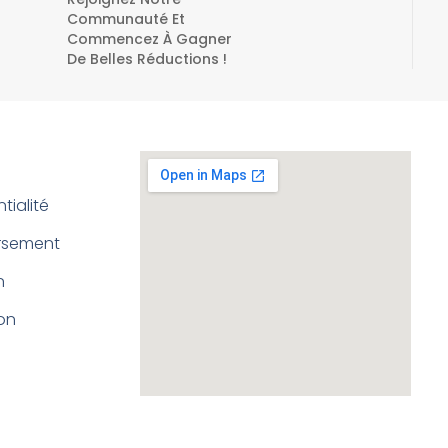
Communauté Et
Commencez À Gagner
De Belles Réductions !
tialité
ursement
n
ion