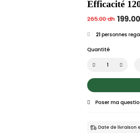
Efficacité 1
199.0
265.00
dh
21
personnes rega
Quantité
Poser ma questi
Date de livraison 