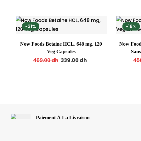
-31%
-16%
Now Foods Betaine HCL, 648 mg, 120
Now Foods
Veg Capsules
San
489.00
dh
339.00
dh
45
Paiement À La Livraison