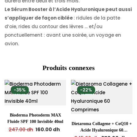
durera entre deux et trois mois.
Le Sérum Booster à l’Acide Hyaluronique peut aussi
s’appliquer de façon ciblée
: ridules de la patte
d’oie, rides du contour des lèvres … et/ou
ponctuellement : avant une soirée, un voyage en
avion.
Produits connexes
-35%
-22%
Bioderma Photoderm MAX
Fluide SPF 100 Invisible 40ml
Dietaroma Collagene + CoQ10 +
247.00
dh
160.00
dh
Acide Hyaluronique 60
Comprimes