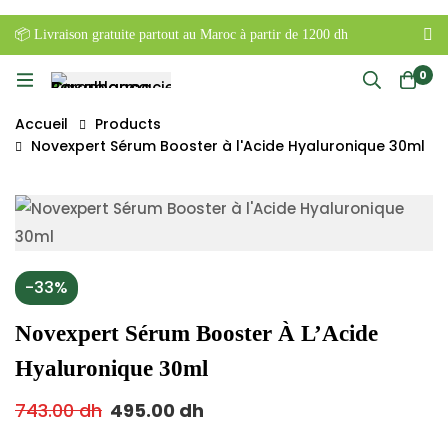
📦 Livraison gratuite partout au Maroc à partir de 1200 dh
0
Accueil
Products
Novexpert Sérum Booster à l'Acide Hyaluronique 30ml
-33%
Novexpert Sérum Booster À L’Acide
Hyaluronique 30ml
743.00
dh
495.00
dh