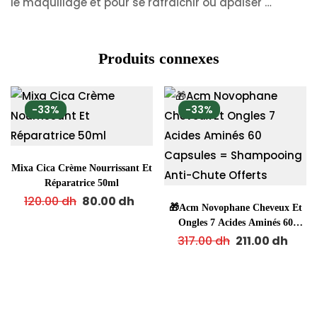
le maquillage et pour se rafraîchir ou apaiser …
Produits connexes
-33%
-33%
Mixa Cica Crème Nourrissant Et
Réparatrice 50ml
120.00
dh
80.00
dh
🎁Acm Novophane Cheveux Et
Ongles 7 Acides Aminés 60
Capsules = Shampooing Anti-
317.00
dh
211.00
dh
Chute Offerts