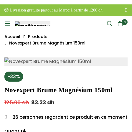
📦 Livraison gratuite partout au Maroc à partir de 1200 dh
0
Accueil
Products
Novexpert Brume Magnésium 150ml
-33%
Novexpert Brume Magnésium 150ml
125.00
dh
83.33
dh
26
personnes regardent ce produit en ce moment
Quantité