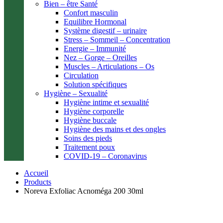
Bien – être Santé
Confort masculin
Equilibre Hormonal
Système digestif – urinaire
Stress – Sommeil – Concentration
Energie – Immunité
Nez – Gorge – Oreilles
Muscles – Articulations – Os
Circulation
Solution spécifiques
Hygiène – Sexualité
Hygiène intime et sexualité
Hygiène corporelle
Hygiène buccale
Hygiène des mains et des ongles
Soins des pieds
Traitement poux
COVID-19 – Coronavirus
Accueil
Products
Noreva Exfoliac Acnoméga 200 30ml