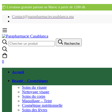
📦 Livraison gratuite partout au Maroc à partir de 1200 dh
Contact@parapharmaciecasablanca.ma
Recherche
Recherche
pour:
0
Accueil
Beauté – Cosmétiques
Soins du visage
Nettoyage visage
Soins du corps
Maquillage – Teint
Cosmétique nutritionnelle
Soins des lèvres