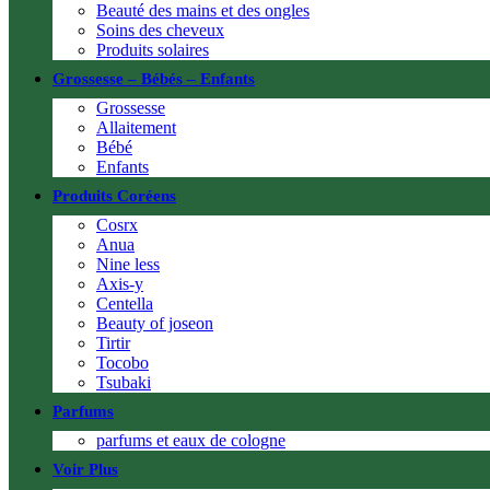
Beauté des mains et des ongles
Soins des cheveux
Produits solaires
Grossesse – Bébés – Enfants
Grossesse
Allaitement
Bébé
Enfants
Produits Coréens
Cosrx
Anua
Nine less
Axis-y
Centella
Beauty of joseon
Tirtir
Tocobo
Tsubaki
Parfums
parfums et eaux de cologne
Voir Plus