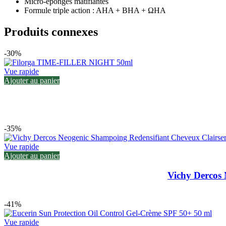
Micro-éponges matifiantes
Formule triple action : AHA + BHA + ΩHA
Produits connexes
-30%
Vue rapide
Ajouter au panier
-35%
Vue rapide
Ajouter au panier
Vichy Dercos
-41%
Vue rapide