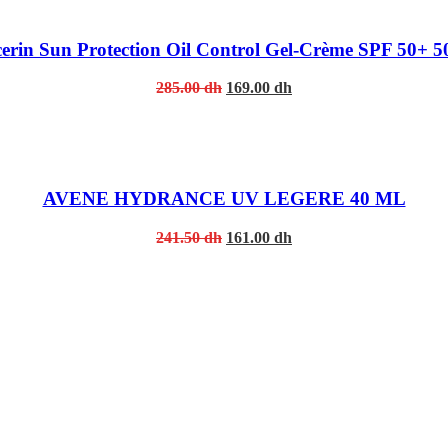
erin Sun Protection Oil Control Gel-Crème SPF 50+ 5
Original
Current
285.00
dh
169.00
dh
price
price
was:
is:
285.00 dh.
169.00 dh.
AVENE HYDRANCE UV LEGERE 40 ML
Original
Current
241.50
dh
161.00
dh
price
price
was:
is:
241.50 dh.
161.00 dh.