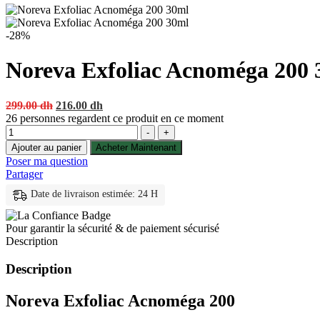
-28%
Noreva Exfoliac Acnoméga 200 
Original
Current
299.00
dh
216.00
dh
price
price
26
personnes regardent ce produit en ce moment
Quantité
was:
is:
-
+
299.00 dh.
216.00 dh.
Ajouter au panier
Acheter Maintenant
Poser ma question
Partager
Date de livraison estimée: 24 H
Pour garantir la sécurité & de paiement sécurisé
Description
Description
Noreva Exfoliac Acnoméga 200