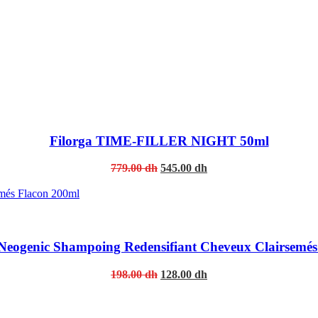
Filorga TIME-FILLER NIGHT 50ml
Original
Current
779.00
dh
545.00
dh
price
price
was:
is:
779.00 dh.
545.00 dh.
 Neogenic Shampoing Redensifiant Cheveux Clairsemés
Original
Current
198.00
dh
128.00
dh
price
price
was:
is:
198.00 dh.
128.00 dh.