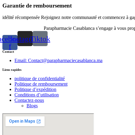
Garantie de remboursement
idélité récompensée Rejoignez notre communauté et commencez à gagn
Parapharmacie Casablanca s’engage à vous propos
acebook-
Instagram
Tiktok
f
Contact
Email: Contact@parapharmaciecasablanca.ma
Liens rapides
politique de confidentialité
Politique de remboursement
Politique d’expédition
Conditions d’utilisation
Contactez-nous
Blogs