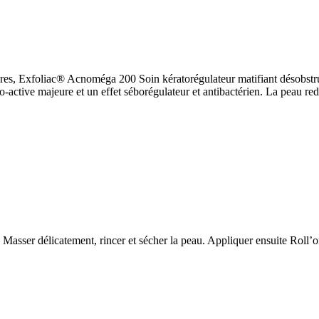
es, Exfoliac® Acnoméga 200 Soin kératorégulateur matifiant désobstrue
-active majeure et un effet séborégulateur et antibactérien. La peau redev
asser délicatement, rincer et sécher la peau. Appliquer ensuite Roll’