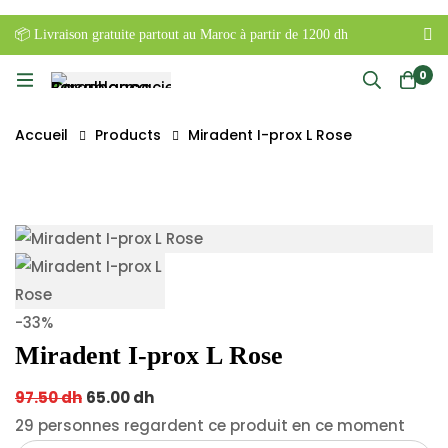
📦 Livraison gratuite partout au Maroc à partir de 1200 dh
0
Accueil
Products
Miradent I-prox L Rose
-33%
Miradent I-prox L Rose
Original
Current
97.50
dh
65.00
dh
price
price
29
personnes regardent ce produit en ce moment