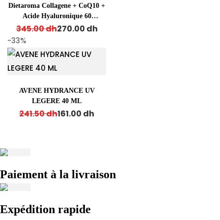
Dietaroma Collagene + CoQ10 +
Acide Hyaluronique 60
Original price was: 345.00 dh.
Current price is: 270.00 dh.
Comprimes
345.00
dh
270.00
dh
-33%
AVENE HYDRANCE UV
LEGERE 40 ML
Original price was: 241.50 dh.
Current price is: 161.00 dh.
241.50
dh
161.00
dh
Paiement à la livraison
Expédition rapide