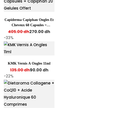
Capiderma Capiphan Ongles Et
Cheveux 60 Capsules =
Original price was: 405.00 dh.
Current price is: 270.00 dh.
Capiphan 20 Gelules Offert
405.00
dh
270.00
dh
-33%
KMK Vernis A Ongles 11ml
Original price was: 135.00 dh.
Current price is: 90.00 dh.
135.00
dh
90.00
dh
-22%